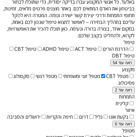
באלעד
. כל אנשי המקצוע עברו בדיקה יסודית, כדי שתוכלו לבחור
בביטחון את האדם המתאים לכם. באתר מוצגים פרטים מלאים, זמינות,
תחומי התמחות ודרכי יצירת קשר ישירה ונוחה. המטרה היא להקל
עליכם בתהליך הבחירה – לאפשר למצוא טיפול שנכון לכם באמת,
במקום אחד, בצורה ברורה ונעימה. כאן תוכלו להכיר את האפשרויות,
לקרוא, ולהחליט בקצב שלכם.
טיפול
הדרכת הורים
טיפול ACT
טיפול ADHD
טיפול CBT
טיפול DBT
ראה עוד 54
מקצוע
מטפל CBT
מטפל זוגי ומשפחתי
מטפל רגשי
סקסולוג
פסיכולוג
ראה עוד 2
התמחות
קלינית
איזור
בקעת אונו
גליל
דרום
חיפה והקריות
ירושלים והסביבה
ראה עוד 6
מטופל