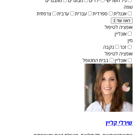
גיל השלישי
ילדים
מבוגרים
מתבגרים
שפה
אנגלית
ספרדית
עברית
ערבית
צרפתית
ראה עוד 1
אופציה לטיפול
אונליין
מין
זכר
נקבה
אופציה לטיפול
אונליין
בבית המטופל
שירלי קליין