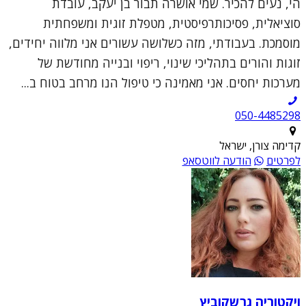
הי, נעים להכיר. שמי אושרה תבור בן יעקב, עובדת
סוציאלית, פסיכותרפיסטית, מטפלת זוגית ומשפחתית
מוסמכת. בעבודתי, מזה כשלושה עשורים אני מלווה יחידים,
זוגות והורים בתהליכי שינוי, ריפוי ובנייה מחודשת של
מערכות יחסים. אני מאמינה כי טיפול הנו מרחב בטוח ב...
050-4485298
קדימה צורן, ישראל
לפרטים
הודעה לווטסאפ
ויקטוריה גרשקוביץ