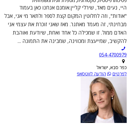
פסיכותרפיסטית, סקסולוגית, מטפלת זוגית ומשפחתית
היי, נעים מאד, שירלי קליין.אומנם אנחנו כאן בעמוד
"אודות", וזה לחלוטין המקום קצת לספר ולתאר מי אני, אבל
מבחינתי, זה מעמד מאתגר. מאז שאני זוכרת את עצמי אני
האדם ממול. זו שמכילה כל אחד ואחת, שיודעת ואוהבת
להקשיב, שמייעצת ומכווינה, שמבינה את התמונה ...
054-4700979
כפר סבא, ישראל
לפרטים
הודעה לווטסאפ