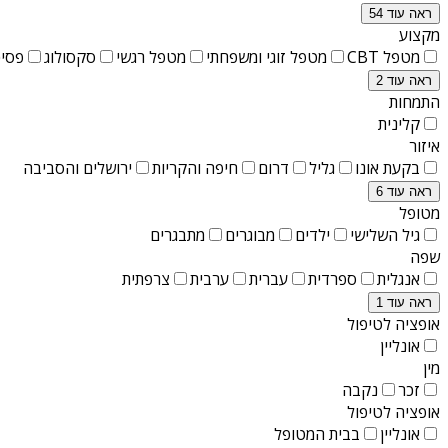
ראה עוד 54
מקצוע
מטפל CBT
מטפל זוגי ומשפחתי
מטפל רגשי
סקסולוג
פסיכ
ראה עוד 2
התמחות
קלינית
איזור
בקעת אונו
גליל
דרום
חיפה והקריות
ירושלים והסביבה
ראה עוד 6
מטופל
גיל השלישי
ילדים
מבוגרים
מתבגרים
שפה
אנגלית
ספרדית
עברית
ערבית
צרפתית
ראה עוד 1
אופציה לטיפול
אונליין
מין
זכר
נקבה
אופציה לטיפול
אונליין
בבית המטופל