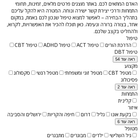
האדם המתאים לכם. באתר מוצגים פרטים מלאים, זמינות, תחומי
התמחות ודרכי יצירת קשר ישירה ונוחה. המטרה היא להקל עליכם
בתהליך הבחירה – לאפשר למצוא טיפול שנכון לכם באמת, במקום
אחד, בצורה ברורה ונעימה. כאן תוכלו להכיר את האפשרויות, לקרוא,
ולהחליט בקצב שלכם.
טיפול
הדרכת הורים
טיפול ACT
טיפול ADHD
טיפול CBT
טיפול DBT
ראה עוד 54
מקצוע
מטפל CBT
מטפל זוגי ומשפחתי
מטפל רגשי
סקסולוג
פסיכולוג
ראה עוד 2
התמחות
קלינית
איזור
בקעת אונו
גליל
דרום
חיפה והקריות
ירושלים והסביבה
ראה עוד 6
מטופל
גיל השלישי
ילדים
מבוגרים
מתבגרים