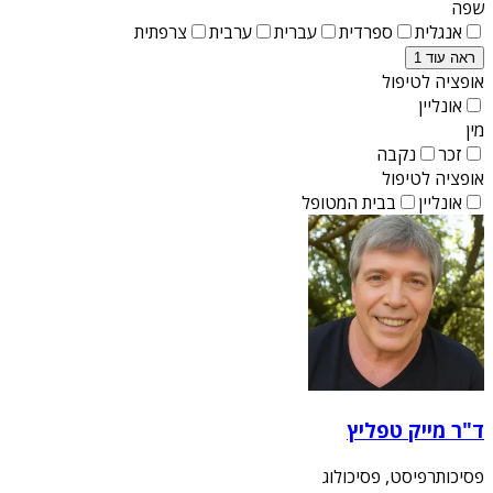
שפה
אנגלית
ספרדית
עברית
ערבית
צרפתית
ראה עוד 1
אופציה לטיפול
אונליין
מין
זכר
נקבה
אופציה לטיפול
אונליין
בבית המטופל
ד"ר מייק טפליץ
פסיכותרפיסט, פסיכולוג