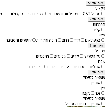
ראה עוד 54
מקצוע
מטפל CBT
מטפל זוגי ומשפחתי
מטפל רגשי
סקסולוג
פסיכ
ראה עוד 2
התמחות
קלינית
איזור
בקעת אונו
גליל
דרום
חיפה והקריות
ירושלים והסביבה
ראה עוד 6
מטופל
גיל השלישי
ילדים
מבוגרים
מתבגרים
שפה
אנגלית
ספרדית
עברית
ערבית
צרפתית
ראה עוד 1
אופציה לטיפול
אונליין
מין
זכר
נקבה
אופציה לטיפול
אונליין
בבית המטופל