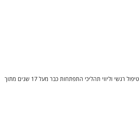
שמי אביטל וובר קטקובסקי, עובדת סוציאלית קלינית (M.A) ופסיכותרפיסטית מוסמכת בגישת CBT אינטגרטיבי. אני עוסקת בטיפול רגשי וליווי תהליכי התפתחות כבר מעל 17 שנים מתוך