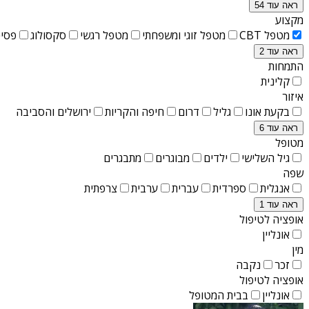
ראה עוד 54
מקצוע
מטפל CBT
מטפל זוגי ומשפחתי
מטפל רגשי
סקסולוג
פסיכ
ראה עוד 2
התמחות
קלינית
איזור
בקעת אונו
גליל
דרום
חיפה והקריות
ירושלים והסביבה
ראה עוד 6
מטופל
גיל השלישי
ילדים
מבוגרים
מתבגרים
שפה
אנגלית
ספרדית
עברית
ערבית
צרפתית
ראה עוד 1
אופציה לטיפול
אונליין
מין
זכר
נקבה
אופציה לטיפול
אונליין
בבית המטופל