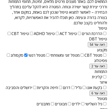
המתאים לכם. באתר מוצגים פרטים מלאים, זמינות, תחומי התמחות
ודרכי יצירת קשר ישירה ונוחה. המטרה היא להקל עליכם בתהליך
הבחירה – לאפשר למצוא טיפול שנכון לכם באמת, במקום אחד,
בצורה ברורה ונעימה. כאן תוכלו להכיר את האפשרויות, לקרוא,
ולהחליט בקצב שלכם.
טיפול
הדרכת הורים
טיפול ACT
טיפול ADHD
טיפול CBT
טיפול DBT
ראה עוד 54
מקצוע
מטפל CBT
מטפל זוגי ומשפחתי
מטפל רגשי
סקסולוג
פסיכולוג
ראה עוד 2
התמחות
קלינית
איזור
בקעת אונו
גליל
דרום
חיפה והקריות
ירושלים והסביבה
ראה עוד 6
מטופל
גיל השלישי
ילדים
מבוגרים
מתבגרים