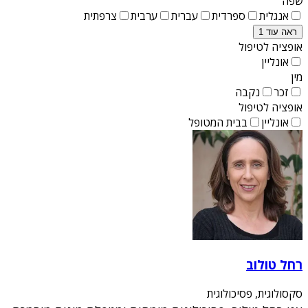
שפה
אנגלית
ספרדית
עברית
ערבית
צרפתית
ראה עוד 1
אופציה לטיפול
אונליין
מין
זכר
נקבה
אופציה לטיפול
אונליין
בבית המטופל
רחל טולוב
סקסולוגית, פסיכולוגית