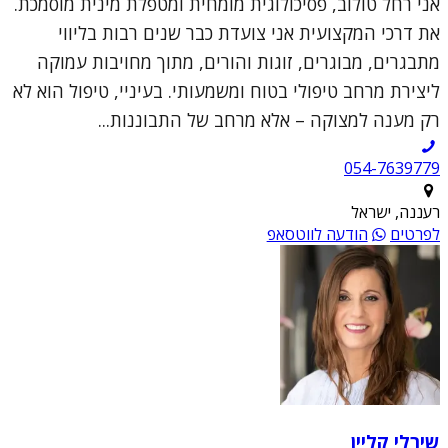
אני רחל טולוב, פסיכולוגית מומחית ומטפלת מינית מוסמכת.
את דרכי המקצועית אני צועדת כבר שנים רבות בליווי
מתבגרים, מבוגרים, זוגות והורים, מתוך מחויבות עמוקה
ליצירת מרחב טיפולי בטוח ומשמעותי. בעיניי, טיפול הוא לא
רק מענה למצוקה – אלא מרחב של התבוננות...
054-7639779
רעננה, ישראל
לפרטים
הודעה לווטסאפ
שירלי קליין