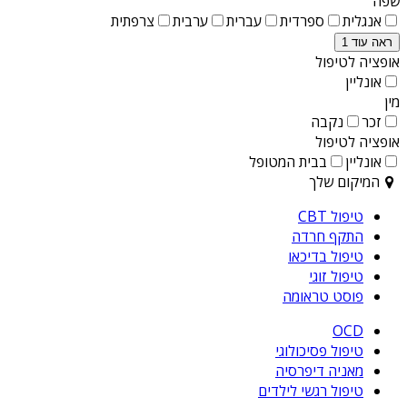
שפה
אנגלית
ספרדית
עברית
ערבית
צרפתית
ראה עוד 1
אופציה לטיפול
אונליין
מין
זכר
נקבה
אופציה לטיפול
אונליין
בבית המטופל
המיקום שלך
טיפול CBT
התקף חרדה
טיפול בדיכאו
טיפול זוגי
פוסט טראומה
OCD
טיפול פסיכולוגי
מאניה דיפרסיה
טיפול רגשי לילדים