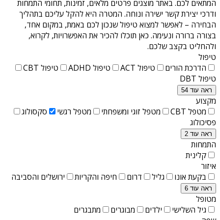
המתאים לכם. באתר מוצגים פרטים מלאים, זמינות, תחומי התמחות
ודרכי יצירת קשר ישירה ונוחה. המטרה היא להקל עליכם בתהליך
הבחירה – לאפשר למצוא טיפול שנכון לכם באמת, במקום אחד,
בצורה ברורה ונעימה. כאן תוכלו להכיר את האפשרויות, לקרוא,
ולהחליט בקצב שלכם.
טיפול
הדרכת הורים
טיפול ACT
טיפול ADHD
טיפול CBT
טיפול DBT
ראה עוד 54
מקצוע
מטפל CBT
מטפל זוגי ומשפחתי
מטפל רגשי
סקסולוג
פסיכולוג
ראה עוד 2
התמחות
קלינית
איזור
בקעת אונו
גליל
דרום
חיפה והקריות
ירושלים והסביבה
ראה עוד 6
מטופל
גיל השלישי
ילדים
מבוגרים
מתבגרים