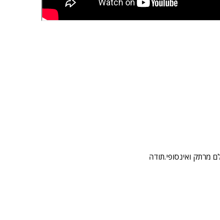
ם מרתק ואינסופי.תודה