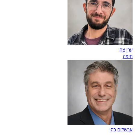
ערן צח
חיפה
אבשלום כהן