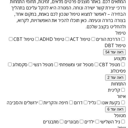
המתאים לכם. באתר מוצגים פרטים מלאים, זמינות, תחומי התמחות
ודרכי יצירת קשר ישירה ונוחה. המטרה היא להקל עליכם בתהליך
הבחירה – לאפשר למצוא טיפול שנכון לכם באמת, במקום אחד,
בצורה ברורה ונעימה. כאן תוכלו להכיר את האפשרויות, לקרוא,
ולהחליט בקצב שלכם.
טיפול
הדרכת הורים
טיפול ACT
טיפול ADHD
טיפול CBT
טיפול DBT
ראה עוד 54
מקצוע
מטפל CBT
מטפל זוגי ומשפחתי
מטפל רגשי
סקסולוג
פסיכולוג
ראה עוד 2
התמחות
קלינית
איזור
בקעת אונו
גליל
דרום
חיפה והקריות
ירושלים והסביבה
ראה עוד 6
מטופל
גיל השלישי
ילדים
מבוגרים
מתבגרים
שפה