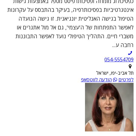
כפסיכולוג מומחה ופסיכותרפיסט מטפל באמצעות גישות
אינטגרטיביות בפסיכותרפיה, בעיקר בהתבסס על עקרונות
הטיפול בגישה האנליטית יונגיאנית. זו גישה הנועדה
לאפשר התפתחות של ה'עצמי', גם אל מול אתגרים או
משברי חיים. התהליך הטיפולי נועד לאפשר התבוננות
רחבה ע...
054-5554709
תל אביב-יפו, ישראל
לפרטים
הודעה לווטסאפ