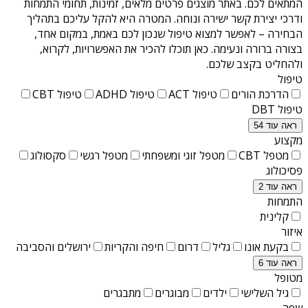
המתאים לכם. באתר מוצגים פרטים מלאים, זמינות, תחומי התמחות
ודרכי יצירת קשר ישירה ונוחה. המטרה היא להקל עליכם בתהליך
הבחירה – לאפשר למצוא טיפול שנכון לכם באמת, במקום אחד,
בצורה ברורה ונעימה. כאן תוכלו להכיר את האפשרויות, לקרוא,
ולהחליט בקצב שלכם.
טיפול
הדרכת הורים
טיפול ACT
טיפול ADHD
טיפול CBT
טיפול DBT
ראה עוד 54
מקצוע
מטפל CBT
מטפל זוגי ומשפחתי
מטפל רגשי
סקסולוג
פסיכולוג
ראה עוד 2
התמחות
קלינית
איזור
בקעת אונו
גליל
דרום
חיפה והקריות
ירושלים והסביבה
ראה עוד 6
מטופל
גיל השלישי
ילדים
מבוגרים
מתבגרים
שפה