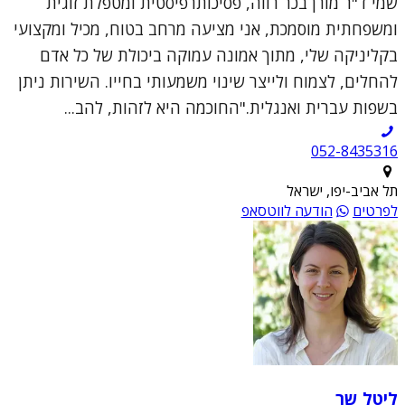
שמי ד"ר מורן בכר רווה, פסיכותרפיסטית ומטפלת זוגית
ומשפחתית מוסמכת, אני מציעה מרחב בטוח, מכיל ומקצועי
בקליניקה שלי, מתוך אמונה עמוקה ביכולת של כל אדם
להחלים, לצמוח ולייצר שינוי משמעותי בחייו. השירות ניתן
בשפות עברית ואנגלית."החוכמה היא לזהות, להב...
052-8435316
תל אביב-יפו, ישראל
לפרטים
הודעה לווטסאפ
ליטל שר