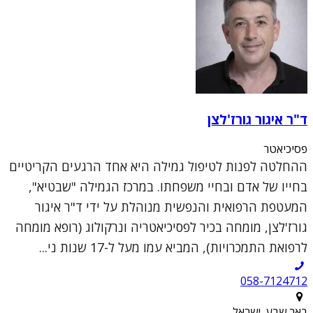
ד"ר איגור גורז'לצן
פסיכיאטר
ההחלטה לפנות לטיפול גמילה היא אחד הרגעים הקריטיים
בחייו של אדם ובחיי משפחתו. במרכז הגמילה "שבטיא",
המעטפת הרפואית והנפשית מנוהלת על ידי ד"ר איגור
גורז'לצן, מומחה בכיר לפסיכיאטריה ונרקולוג (רופא מומחה
לרפואת התמכרויות), המביא עמו מעל ל-17 שנות ני...
058-7124712
באר שבע, ישראל