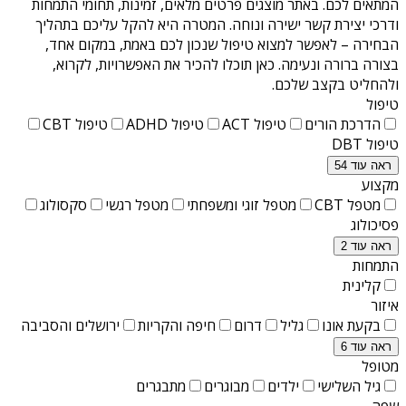
המתאים לכם. באתר מוצגים פרטים מלאים, זמינות, תחומי התמחות
ודרכי יצירת קשר ישירה ונוחה. המטרה היא להקל עליכם בתהליך
הבחירה – לאפשר למצוא טיפול שנכון לכם באמת, במקום אחד,
בצורה ברורה ונעימה. כאן תוכלו להכיר את האפשרויות, לקרוא,
ולהחליט בקצב שלכם.
טיפול
הדרכת הורים
טיפול ACT
טיפול ADHD
טיפול CBT
טיפול DBT
ראה עוד 54
מקצוע
מטפל CBT
מטפל זוגי ומשפחתי
מטפל רגשי
סקסולוג
פסיכולוג
ראה עוד 2
התמחות
קלינית
איזור
בקעת אונו
גליל
דרום
חיפה והקריות
ירושלים והסביבה
ראה עוד 6
מטופל
גיל השלישי
ילדים
מבוגרים
מתבגרים
שפה