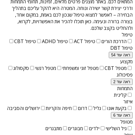
המתאים לכם. באתר מוצגים פרטים מלאים, זמינות, תחומי התמחות
ודרכי יצירת קשר ישירה ונוחה. המטרה היא להקל עליכם בתהליך
הבחירה – לאפשר למצוא טיפול שנכון לכם באמת, במקום אחד,
בצורה ברורה ונעימה. כאן תוכלו להכיר את האפשרויות, לקרוא,
ולהחליט בקצב שלכם.
טיפול
הדרכת הורים
טיפול ACT
טיפול ADHD
טיפול CBT
טיפול DBT
ראה עוד 54
מקצוע
מטפל CBT
מטפל זוגי ומשפחתי
מטפל רגשי
סקסולוג
פסיכולוג
ראה עוד 2
התמחות
קלינית
איזור
בקעת אונו
גליל
דרום
חיפה והקריות
ירושלים והסביבה
ראה עוד 6
מטופל
גיל השלישי
ילדים
מבוגרים
מתבגרים
שפה