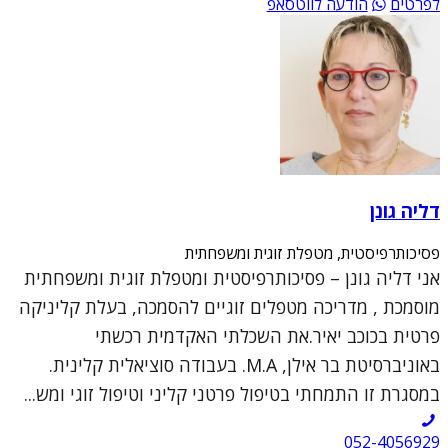
לפרטים
הודעה לווטסאפ
דליה גונן
פסיכותרפיסטית, מטפלת זוגית ומשפחתית
אני דליה גונן – פסיכותרפיסטית ומטפלת זוגית ומשפחתית
מוסמכת , מדריכה מטפלים זוגיים להסמכה, בעלת קליניקה
פרטית בכוכב יאיר.את השכלתי האקדמית רכשתי
באוניברסיטת בר אילן, M.A. בעבודה סוציאלית קלינית.
במסגרת זו התמחתי בטיפול פרטני קליני וטיפול זוגי ומש...
052-4056929