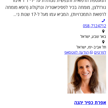
המעטפת הרפואית והנפשית מנוהלת על ידי ד"ר איגור
גורז'לצן, מומחה בכיר לפסיכיאטריה ונרקולוג (רופא מומחה
לרפואת התמכרויות), המביא עמו מעל ל-17 שנות ני...
058-7124712
באר שבע, ישראל
תל אביב-יפו, ישראל
לפרטים
הודעה לווטסאפ
אפרת כפיר יהנה