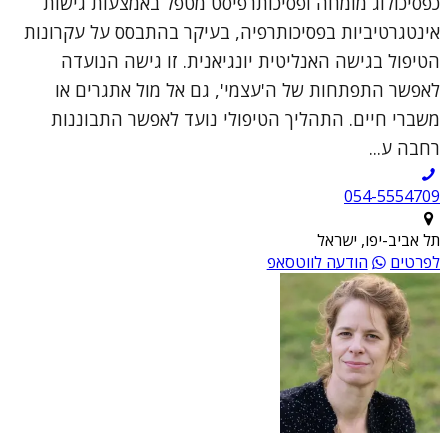
כפסיכולוג מומחה ופסיכותרפיסט מטפל באמצעות גישות
אינטגרטיביות בפסיכותרפיה, בעיקר בהתבסס על עקרונות
הטיפול בגישה האנליטית יונגיאנית. זו גישה הנועדה
לאפשר התפתחות של ה'עצמי', גם אל מול אתגרים או
משברי חיים. התהליך הטיפולי נועד לאפשר התבוננות
רחבה ע...
054-5554709
תל אביב-יפו, ישראל
לפרטים
הודעה לווטסאפ