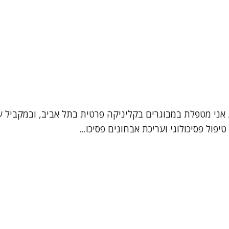
י נגה רז, פסיכולוגית בהתמחות קלינית (מ.ר. 27-182621). אני מטפלת במבוגרים בקליניק
ול פסיכולוגי ועריכת אבחונים פסיכו...