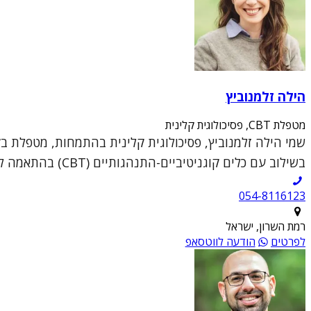
הילה זלמנוביץ
מטפלת CBT, פסיכולוגית קלינית
שמי הילה זלמנוביץ, פסיכולוגית קלינית בהתמחות, מטפלת ב
בשילוב עם כלים קוגניטיביים-התנהגותיים (CBT) בהתאמה לצרכי המטופל.הכשרתי המקצועית כוללת עבודה...
054-8116123
רמת השרון, ישראל
לפרטים
הודעה לווטסאפ