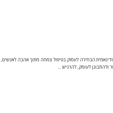
ית (MSW) ומטפלת בגישה פסיכודינאמית.הבחירה לעסוק בטיפול צמחה מתוך אה
 ולהתבונן לעומק, להרגיש ...