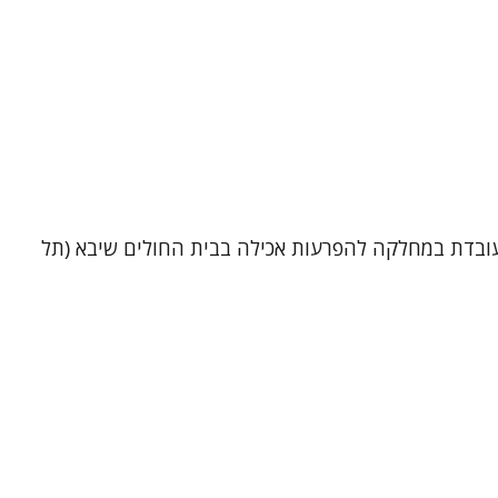
ה פרטית בתל אביב, ובמקביל עובדת במחלקה להפרעות אכילה בבית החולים שיבא (תל