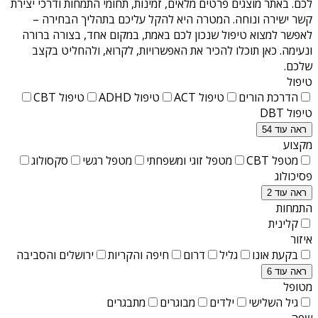
לכם. באתר מוצגים פרטים מלאים, זמינות, תחומי התמחות ודרכי יצירת
קשר ישירה ונוחה. המטרה היא להקל עליכם בתהליך הבחירה –
לאפשר למצוא טיפול שנכון לכם באמת, במקום אחד, בצורה ברורה
ונעימה. כאן תוכלו להכיר את האפשרויות, לקרוא, ולהחליט בקצב
שלכם.
טיפול
הדרכת הורים
טיפול ACT
טיפול ADHD
טיפול CBT
טיפול DBT
ראה עוד 54
מקצוע
מטפל CBT
מטפל זוגי ומשפחתי
מטפל רגשי
סקסולוג
פסיכולוג
ראה עוד 2
התמחות
קלינית
איזור
בקעת אונו
גליל
דרום
חיפה והקריות
ירושלים והסביבה
ראה עוד 6
מטופל
גיל השלישי
ילדים
מבוגרים
מתבגרים
שפה