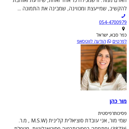
האדם ממול. זו שמכילה כל אחד ואחת, שיודעת ואוהבת
להקשיב, שמייעצת ומכווינה, שמבינה את התמונה ...
054-4700979
כפר סבא, ישראל
לפרטים
הודעה לווטסאפ
מור כהן
פסיכותרפיסטית
שמי מור, אני עובדת סוציאלית קלינית (M.S.W , מ.ר.
38736) ומתמחה בפסיכותרפיה פסיכואנליטית, מטפלת