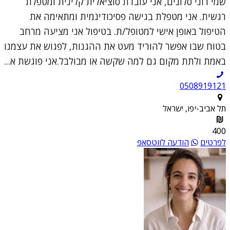
שמי רוני סלונים, אני עובדת סוציאלית קלינית ומטפלת
רגשית. אני מטפלת בגישה פסיכודינמית ומתאימה את
הטיפול באופן אישי למטופל/ת. בטיפול אני מציעה מרחב
בטוח שבו אפשר להוריד מעט את ההגנות, לפגוש את עצמנו
באמת ולתת מקום גם למה שקשה או מבולבל.אני פוגשת א...
0508919121
תל אביב-יפו, ישראל
400
לפרטים
הודעה לווטסאפ