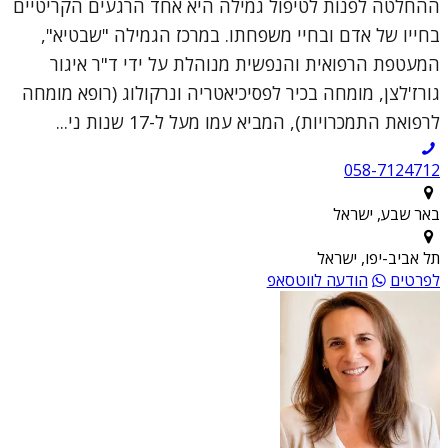
ההחלטה לפנות לטיפול גמילה היא אחד הרגעים הקריטיים
בחייו של אדם ובחיי משפחתו. במרכז הגמילה "שבטיא",
המעטפת הרפואית והנפשית מנוהלת על ידי ד"ר איגור
גורז'לצן, מומחה בכיר לפסיכיאטריה ונרקולוג (רופא מומחה
לרפואת התמכרויות), המביא עמו מעל ל-17 שנות ני...
058-7124712
באר שבע, ישראל
תל אביב-יפו, ישראל
לפרטים
הודעה לווטסאפ