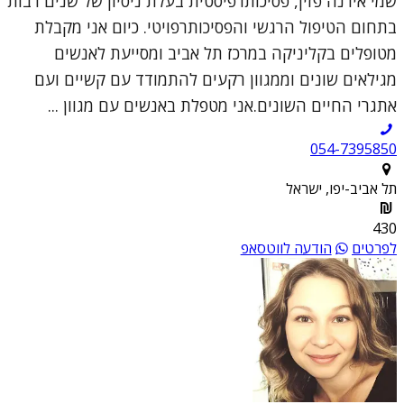
שמי אירנה פזין, פסיכותרפיסטית בעלת ניסיון של שנים רבות
בתחום הטיפול הרגשי והפסיכותרפויטי. כיום אני מקבלת
מטופלים בקליניקה במרכז תל אביב ומסייעת לאנשים
מגילאים שונים וממגוון רקעים להתמודד עם קשיים ועם
אתגרי החיים השונים.אני מטפלת באנשים עם מגוון ...
054-7395850
תל אביב-יפו, ישראל
430
לפרטים
הודעה לווטסאפ