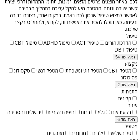
לכם. באתר מוצגים פרטים מלאים, זמינות, תחומי התמחות ודרכי יצירת
קשר ישירה ונוחה. המטרה היא להקל עליכם בתהליך הבחירה –
לאפשר למצוא טיפול שנכון לכם באמת, במקום אחד, בצורה ברורה
ונעימה. כאן תוכלו להכיר את האפשרויות, לקרוא, ולהחליט בקצב
שלכם.
טיפול
הדרכת הורים
טיפול ACT
טיפול ADHD
טיפול CBT
טיפול DBT
ראה עוד 54
מקצוע
מטפל CBT
מטפל זוגי ומשפחתי
מטפל רגשי
סקסולוג
פסיכולוג
ראה עוד 2
התמחות
קלינית
איזור
בקעת אונו
גליל
דרום
חיפה והקריות
ירושלים והסביבה
ראה עוד 6
מטופל
גיל השלישי
ילדים
מבוגרים
מתבגרים
שפה