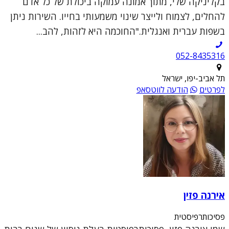
בקליניקה שלי, מתוך אמונה עמוקה ביכולת של כל אדם
להחלים, לצמוח ולייצר שינוי משמעותי בחייו. השירות ניתן
בשפות עברית ואנגלית."החוכמה היא לזהות, להב...
052-8435316
תל אביב-יפו, ישראל
לפרטים
הודעה לווטסאפ
אירנה פזין
פסיכותרפיסטית