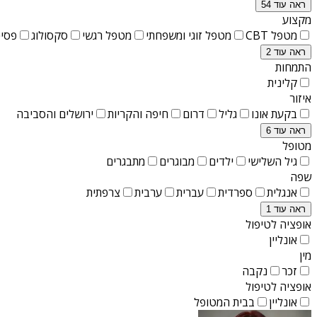
ראה עוד 54
מקצוע
מטפל CBT
מטפל זוגי ומשפחתי
מטפל רגשי
סקסולוג
פסיכ
ראה עוד 2
התמחות
קלינית
איזור
בקעת אונו
גליל
דרום
חיפה והקריות
ירושלים והסביבה
ראה עוד 6
מטופל
גיל השלישי
ילדים
מבוגרים
מתבגרים
שפה
אנגלית
ספרדית
עברית
ערבית
צרפתית
ראה עוד 1
אופציה לטיפול
אונליין
מין
זכר
נקבה
אופציה לטיפול
אונליין
בבית המטופל