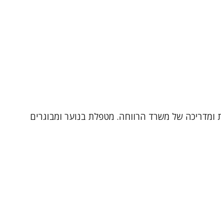
ן, עובדת במכון שלום, יועצת ומדריכה של משרד הרווחה. מטפלת בנוער ומבוגרים