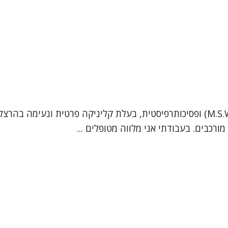
נעים להכיר, שמי מאיה גמפל. אני עובדת סוציאלית קלינית (M.S.W) ופסיכותרפיסטית, בעל
רכבים. בעבודתי אני מלווה מטופלים ...