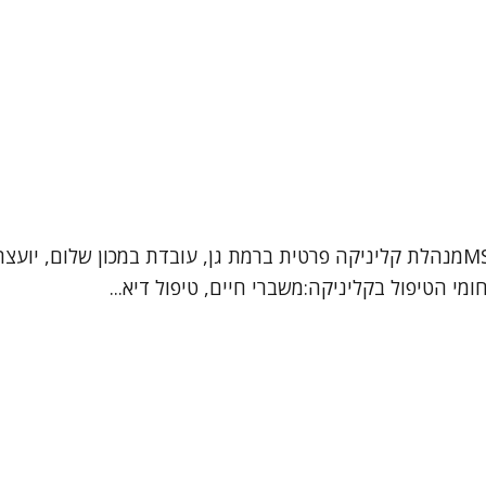
גלית קרייזלר מטפלת DBT, פסיכותרפיסטית, עו"ס קלינית MSWמנהלת קליניקה פרטית ברמת ג
י הטיפול בקליניקה:משברי חיים, טיפול דיא...