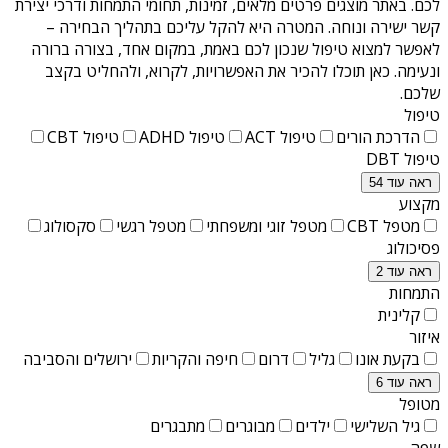
לכם. באתר מוצגים פרטים מלאים, זמינות, תחומי התמחות ודרכי יצירת
קשר ישירה ונוחה. המטרה היא להקל עליכם בתהליך הבחירה –
לאפשר למצוא טיפול שנכון לכם באמת, במקום אחד, בצורה ברורה
ונעימה. כאן תוכלו להכיר את האפשרויות, לקרוא, ולהחליט בקצב
שלכם.
טיפול
הדרכת הורים
טיפול ACT
טיפול ADHD
טיפול CBT
טיפול DBT
ראה עוד 54
מקצוע
מטפל CBT
מטפל זוגי ומשפחתי
מטפל רגשי
סקסולוג
פסיכולוג
ראה עוד 2
התמחות
קלינית
איזור
בקעת אונו
גליל
דרום
חיפה והקריות
ירושלים והסביבה
ראה עוד 6
מטופל
גיל השלישי
ילדים
מבוגרים
מתבגרים
שפה