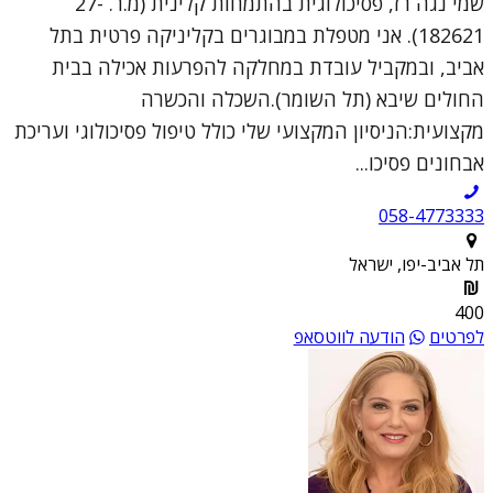
שמי נגה רז, פסיכולוגית בהתמחות קלינית (מ.ר. 27-
182621). אני מטפלת במבוגרים בקליניקה פרטית בתל
אביב, ובמקביל עובדת במחלקה להפרעות אכילה בבית
החולים שיבא (תל השומר).השכלה והכשרה
מקצועית:הניסיון המקצועי שלי כולל טיפול פסיכולוגי ועריכת
אבחונים פסיכו...
058-4773333
תל אביב-יפו, ישראל
400
לפרטים
הודעה לווטסאפ