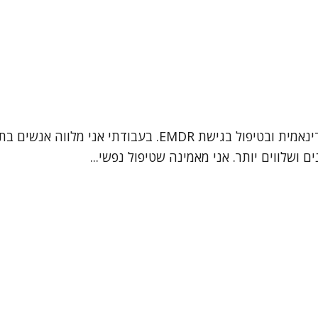
שמי שרון פיט, עו"ס קלינית (MSW) המתמחה בפסיכותרפיה דינ
 ושלווים יותר. אני מאמינה שטיפול נפשי...