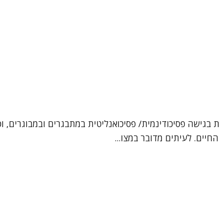
ן, עובדת סוציאלית קלינית (MSW). אני מטפלת בגישה פסיכודינמית/ פסיכואנליטית במ
חיים. לעיתים מדובר במצו...