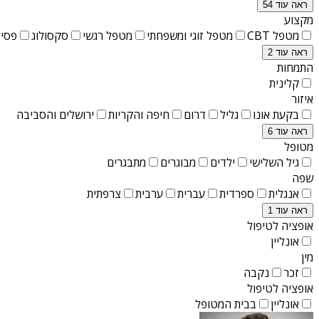
ראה עוד 54
מקצוע
מטפל CBT
מטפל זוגי ומשפחתי
מטפל רגשי
סקסולוג
פסיכ
ראה עוד 2
התמחות
קלינית
איזור
בקעת אונו
גליל
דרום
חיפה והקריות
ירושלים והסביבה
ראה עוד 6
מטופל
גיל השלישי
ילדים
מבוגרים
מתבגרים
שפה
אנגלית
ספרדית
עברית
ערבית
צרפתית
ראה עוד 1
אופציה לטיפול
אונליין
מין
זכר
נקבה
אופציה לטיפול
אונליין
בבית המטופל