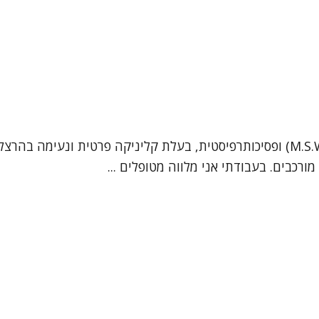
נעים להכיר, שמי מאיה גמפל. אני עובדת סוציאלית קלינית (M.S.W) ופסיכותרפיסטית, בעל
רכבים. בעבודתי אני מלווה מטופלים ...