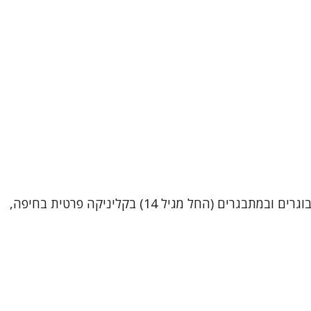
שמי ערן צח, עובד סוציאלי קליני (MSW). בנוסף, בימים אלו אני נמצא בשלבי סיום של הכשרתי כפסיכותרפיסט.אני מטפל במבוגרים ובמתבגרים (החל מגיל 14) בקליניקה פרטית בחיפה,