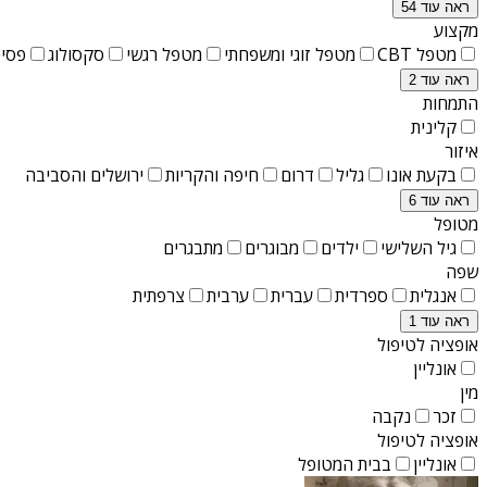
ראה עוד 54
מקצוע
מטפל CBT
מטפל זוגי ומשפחתי
מטפל רגשי
סקסולוג
פסיכ
ראה עוד 2
התמחות
קלינית
איזור
בקעת אונו
גליל
דרום
חיפה והקריות
ירושלים והסביבה
ראה עוד 6
מטופל
גיל השלישי
ילדים
מבוגרים
מתבגרים
שפה
אנגלית
ספרדית
עברית
ערבית
צרפתית
ראה עוד 1
אופציה לטיפול
אונליין
מין
זכר
נקבה
אופציה לטיפול
אונליין
בבית המטופל