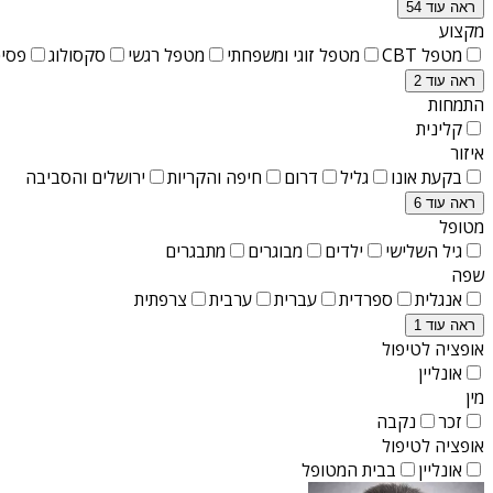
ראה עוד 54
מקצוע
מטפל CBT
מטפל זוגי ומשפחתי
מטפל רגשי
סקסולוג
פסיכ
ראה עוד 2
התמחות
קלינית
איזור
בקעת אונו
גליל
דרום
חיפה והקריות
ירושלים והסביבה
ראה עוד 6
מטופל
גיל השלישי
ילדים
מבוגרים
מתבגרים
שפה
אנגלית
ספרדית
עברית
ערבית
צרפתית
ראה עוד 1
אופציה לטיפול
אונליין
מין
זכר
נקבה
אופציה לטיפול
אונליין
בבית המטופל