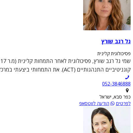
גל רגב שורץ
פסיכולוגית קלינית
קוגניטיביים התנהגותיים (ACT). את התמחותי ביצעתי במרכז לבריאות הנפש שלוותה במרפאות מבוגרים ו...
052-3846888
כפר סבא, ישראל
לפרטים
הודעה לווטסאפ