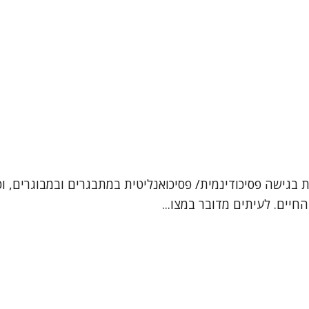
ן, עובדת סוציאלית קלינית (MSW). אני מטפלת בגישה פסיכודינמית/ פסיכואנליטית במ
חיים. לעיתים מדובר במצו...