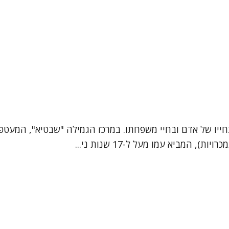
יו של אדם ובחיי משפחתו. במרכז הגמילה "שבטיא", המעטפת ה
המביא עמו מעל ל-17 שנות ני...