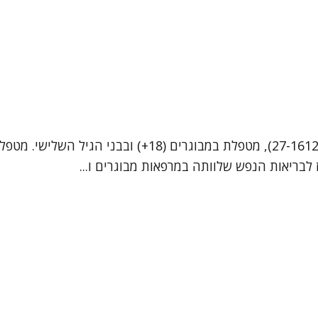
שמי גל רגב שורץ, פסיכולוגית לאחר התמחות קלינית (מ.ר 17