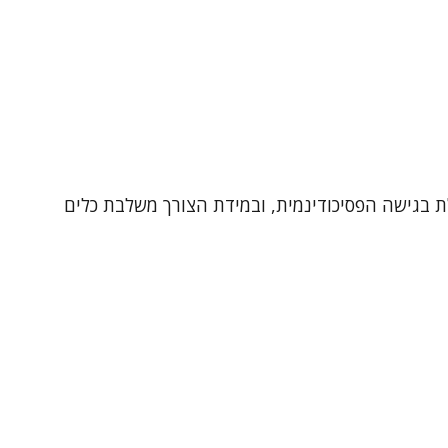
27-1612), מטפלת במבוגרים (18+) ובבני הגיל השלישי. מטפלת בגישה הפסיכודינמית, ובמידת הצורך משלבת כלים