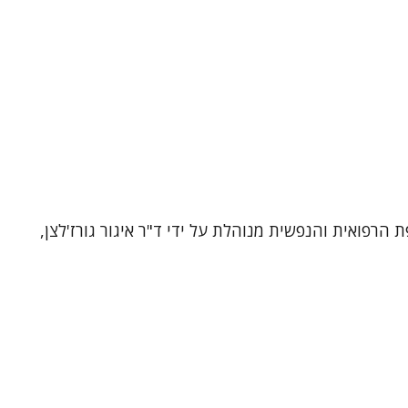
רפואית והנפשית מנוהלת על ידי ד"ר איגור גורז'לצן,