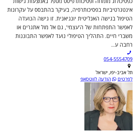
כפסיכולוג מומחה ופסיכותרפיסט מטפל באמצעות גישות
אינטגרטיביות בפסיכותרפיה, בעיקר בהתבסס על עקרונות
הטיפול בגישה האנליטית יונגיאנית. זו גישה הנועדה
לאפשר התפתחות של ה'עצמי', גם אל מול אתגרים או
משברי חיים. התהליך הטיפולי נועד לאפשר התבוננות
רחבה ע...
054-5554709
תל אביב-יפו, ישראל
לפרטים
הודעה לווטסאפ