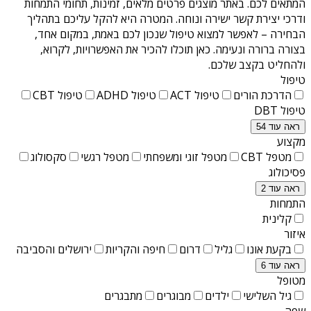
המתאים לכם. באתר מוצגים פרטים מלאים, זמינות, תחומי התמחות
ודרכי יצירת קשר ישירה ונוחה. המטרה היא להקל עליכם בתהליך
הבחירה – לאפשר למצוא טיפול שנכון לכם באמת, במקום אחד,
בצורה ברורה ונעימה. כאן תוכלו להכיר את האפשרויות, לקרוא,
ולהחליט בקצב שלכם.
טיפול
הדרכת הורים
טיפול ACT
טיפול ADHD
טיפול CBT
טיפול DBT
ראה עוד 54
מקצוע
מטפל CBT
מטפל זוגי ומשפחתי
מטפל רגשי
סקסולוג
פסיכולוג
ראה עוד 2
התמחות
קלינית
איזור
בקעת אונו
גליל
דרום
חיפה והקריות
ירושלים והסביבה
ראה עוד 6
מטופל
גיל השלישי
ילדים
מבוגרים
מתבגרים
שפה