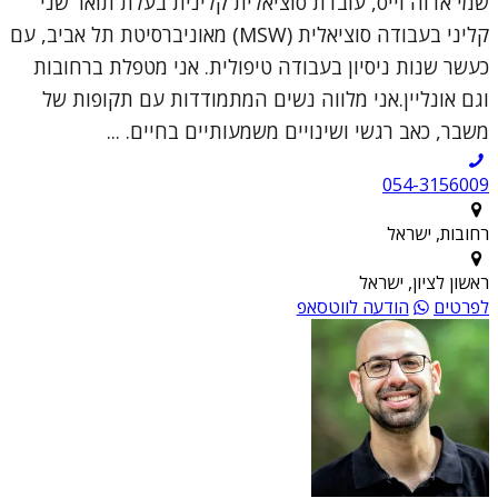
שמי אדוה וייס, עובדת סוציאלית קלינית בעלת תואר שני
קליני בעבודה סוציאלית (MSW) מאוניברסיטת תל אביב, עם
כעשר שנות ניסיון בעבודה טיפולית. אני מטפלת ברחובות
וגם אונליין.אני מלווה נשים המתמודדות עם תקופות של
משבר, כאב רגשי ושינויים משמעותיים בחיים. ...
054-3156009
רחובות, ישראל
ראשון לציון, ישראל
לפרטים
הודעה לווטסאפ