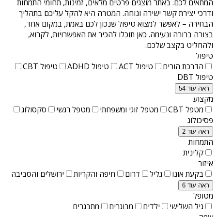
המתאים לכם. באתר מוצגים פרטים מלאים, זמינות, תחומי התמחות
ודרכי יצירת קשר ישירה ונוחה. המטרה היא להקל עליכם בתהליך
הבחירה – לאפשר למצוא טיפול שנכון לכם באמת, במקום אחד,
בצורה ברורה ונעימה. כאן תוכלו להכיר את האפשרויות, לקרוא,
ולהחליט בקצב שלכם.
טיפול
הדרכת הורים
טיפול ACT
טיפול ADHD
טיפול CBT
טיפול DBT
ראה עוד 54
מקצוע
מטפל CBT
מטפל זוגי ומשפחתי
מטפל רגשי
סקסולוג
פסיכולוג
ראה עוד 2
התמחות
קלינית
איזור
בקעת אונו
גליל
דרום
חיפה והקריות
ירושלים והסביבה
ראה עוד 6
מטופל
גיל השלישי
ילדים
מבוגרים
מתבגרים
שפה