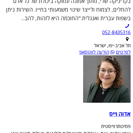
בקליניקה שלי, מתוך אמונה עמוקה ביכולת של כל אדם
להחלים, לצמוח ולייצר שינוי משמעותי בחייו. השירות ניתן
בשפות עברית ואנגלית."החוכמה היא לזהות, להב...
052-8435316
תל אביב-יפו, ישראל
לפרטים
הודעה לווטסאפ
אדוה וייס
פסיכותרפיסטית