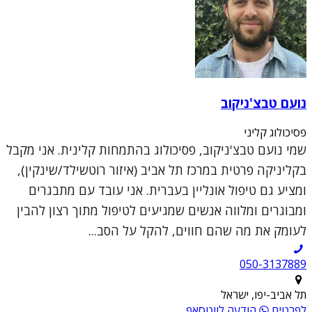
נועם טבצ'ניקוב
פסיכולוג קליני
שמי נועם טבצ'ניקוב, פסיכולוג בהתמחות קלינית. אני מקבל
בקליניקה פרטית במרכז תל אביב (איזור רוטשילד/שינקין),
ומציע גם טיפול אונליין בעברית. אני עובד עם מתבגרים
ומבוגרים ומלווה אנשים שמגיעים לטיפול מתוך רצון להבין
לעומק את מה שהם חווים, להקל על הסב...
050-3137889
תל אביב-יפו, ישראל
לפרטים
הודעה לווטסאפ