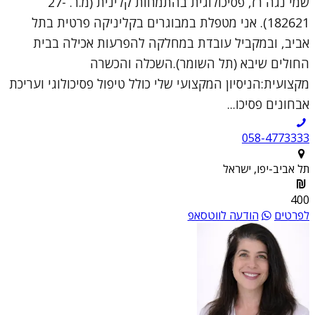
שמי נגה רז, פסיכולוגית בהתמחות קלינית (מ.ר. 27-
182621). אני מטפלת במבוגרים בקליניקה פרטית בתל
אביב, ובמקביל עובדת במחלקה להפרעות אכילה בבית
החולים שיבא (תל השומר).השכלה והכשרה
מקצועית:הניסיון המקצועי שלי כולל טיפול פסיכולוגי ועריכת
אבחונים פסיכו...
058-4773333
תל אביב-יפו, ישראל
400
לפרטים
הודעה לווטסאפ