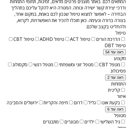
המתאים לכם. באתר מוצגים פרטים מלאים, זמינות, תחומי התמחות
ודרכי יצירת קשר ישירה ונוחה. המטרה היא להקל עליכם בתהליך
הבחירה – לאפשר למצוא טיפול שנכון לכם באמת, במקום אחד,
בצורה ברורה ונעימה. כאן תוכלו להכיר את האפשרויות, לקרוא,
ולהחליט בקצב שלכם.
טיפול
הדרכת הורים
טיפול ACT
טיפול ADHD
טיפול CBT
טיפול DBT
ראה עוד 54
מקצוע
מטפל CBT
מטפל זוגי ומשפחתי
מטפל רגשי
סקסולוג
פסיכולוג
ראה עוד 2
התמחות
קלינית
איזור
בקעת אונו
גליל
דרום
חיפה והקריות
ירושלים והסביבה
ראה עוד 6
מטופל
גיל השלישי
ילדים
מבוגרים
מתבגרים
שפה