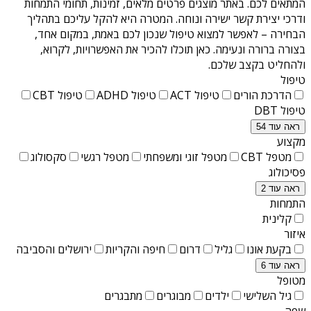
המתאים לכם. באתר מוצגים פרטים מלאים, זמינות, תחומי התמחות
ודרכי יצירת קשר ישירה ונוחה. המטרה היא להקל עליכם בתהליך
הבחירה – לאפשר למצוא טיפול שנכון לכם באמת, במקום אחד,
בצורה ברורה ונעימה. כאן תוכלו להכיר את האפשרויות, לקרוא,
ולהחליט בקצב שלכם.
טיפול
הדרכת הורים
טיפול ACT
טיפול ADHD
טיפול CBT
טיפול DBT
ראה עוד 54
מקצוע
מטפל CBT
מטפל זוגי ומשפחתי
מטפל רגשי
סקסולוג
פסיכולוג
ראה עוד 2
התמחות
קלינית
איזור
בקעת אונו
גליל
דרום
חיפה והקריות
ירושלים והסביבה
ראה עוד 6
מטופל
גיל השלישי
ילדים
מבוגרים
מתבגרים
שפה