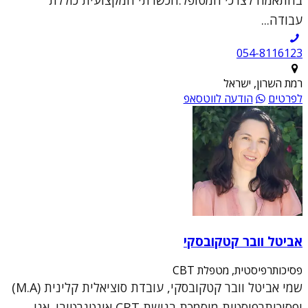
בהתאמה לצרכי המטופל.הכשרתי המקצועית כוללת
עבודה...
054-8116123
רמת השרון, ישראל
לפרטים
הודעה לווטסאפ
אביטל וובר קטקובסקי
פסיכותרפיסטית, מטפלת CBT
שמי אביטל וובר קטקובסקי, עובדת סוציאלית קלינית (M.A)
ופסיכותרפיסטית מוסמכת בגישת CBT אינטגרטיבי. אני