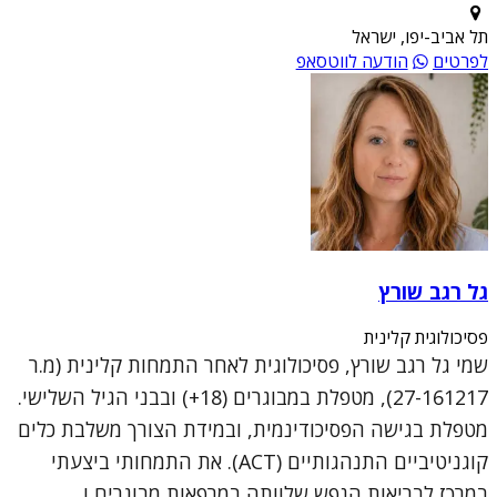
תל אביב-יפו, ישראל
לפרטים
הודעה לווטסאפ
גל רגב שורץ
פסיכולוגית קלינית
שמי גל רגב שורץ, פסיכולוגית לאחר התמחות קלינית (מ.ר
27-161217), מטפלת במבוגרים (18+) ובבני הגיל השלישי.
מטפלת בגישה הפסיכודינמית, ובמידת הצורך משלבת כלים
קוגניטיביים התנהגותיים (ACT). את התמחותי ביצעתי
במרכז לבריאות הנפש שלוותה במרפאות מבוגרים ו...