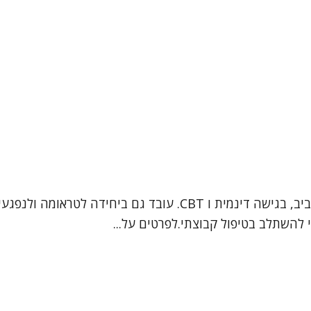
אור חזן, פסיכולוג קליני מומחה. מטפל במבוגרים ונוער בתל אביב, בג
י להשתלב בטיפול קבוצתי.לפרטים על...