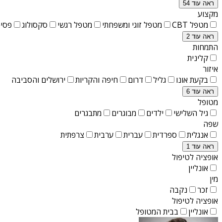
ראה עוד 54
מקצוע
מטפל CBT
מטפל זוגי ומשפחתי
מטפל רגשי
סקסולוג
פסיכ
ראה עוד 2
התמחות
קלינית
איזור
בקעת אונו
גליל
דרום
חיפה והקריות
ירושלים והסביבה
ראה עוד 6
מטופל
גיל השלישי
ילדים
מבוגרים
מתבגרים
שפה
אנגלית
ספרדית
עברית
ערבית
צרפתית
ראה עוד 1
אופציה לטיפול
אונליין
מין
זכר
נקבה
אופציה לטיפול
אונליין
בבית המטופל