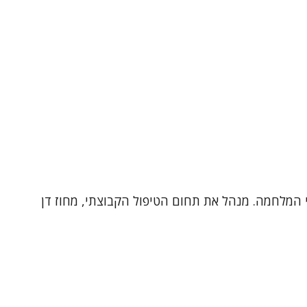
ישה דינמית ו CBT. עובד גם ביחידה לטראומה ולנפגעי המלחמה. מנהל את תחום הטיפול הקבוצתי, מחוז דן