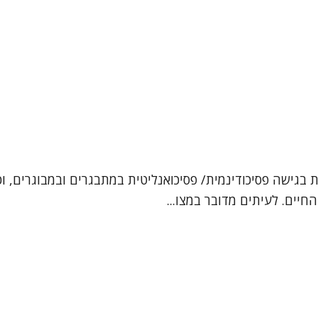
ן, עובדת סוציאלית קלינית (MSW). אני מטפלת בגישה פסיכודינמית/ פסיכואנליטית במ
חיים. לעיתים מדובר במצו...