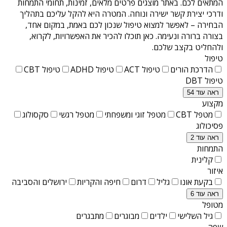
המתאים לכם. באתר מוצגים פרטים מלאים, זמינות, תחומי התמחות
ודרכי יצירת קשר ישירה ונוחה. המטרה היא להקל עליכם בתהליך
הבחירה – לאפשר למצוא טיפול שנכון לכם באמת, במקום אחד,
בצורה ברורה ונעימה. כאן תוכלו להכיר את האפשרויות, לקרוא,
ולהחליט בקצב שלכם.
טיפול
הדרכת הורים
טיפול ACT
טיפול ADHD
טיפול CBT
טיפול DBT
ראה עוד 54
מקצוע
מטפל CBT
מטפל זוגי ומשפחתי
מטפל רגשי
סקסולוג
פסיכולוג
ראה עוד 2
התמחות
קלינית
איזור
בקעת אונו
גליל
דרום
חיפה והקריות
ירושלים והסביבה
ראה עוד 6
מטופל
גיל השלישי
ילדים
מבוגרים
מתבגרים
שפה