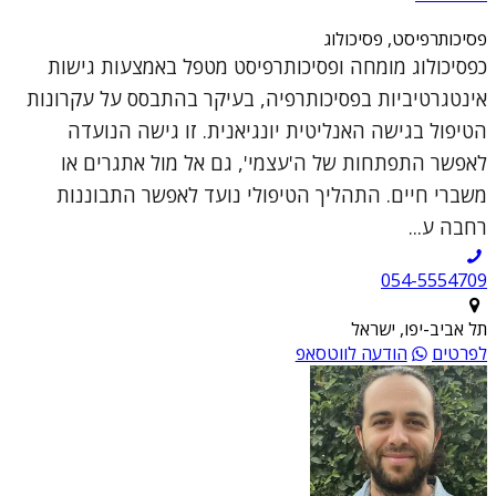
פסיכותרפיסט, פסיכולוג
כפסיכולוג מומחה ופסיכותרפיסט מטפל באמצעות גישות
אינטגרטיביות בפסיכותרפיה, בעיקר בהתבסס על עקרונות
הטיפול בגישה האנליטית יונגיאנית. זו גישה הנועדה
לאפשר התפתחות של ה'עצמי', גם אל מול אתגרים או
משברי חיים. התהליך הטיפולי נועד לאפשר התבוננות
רחבה ע...
054-5554709
תל אביב-יפו, ישראל
לפרטים
הודעה לווטסאפ