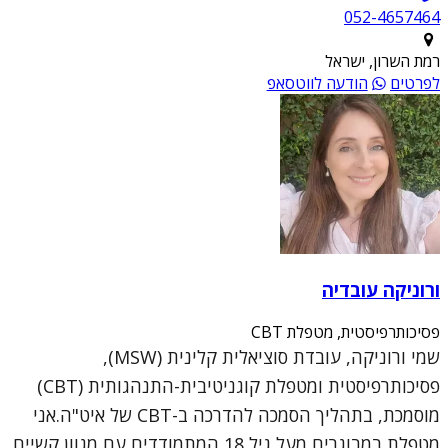
052-4657464
רמת השרון, ישראל
לפרטים
הודעה לווטסאפ
ורוניקה עובדיה
פסיכותרפיסטית, מטפלת CBT
שמי ורוניקה, עובדת סוציאלית קלינית (MSW),
פסיכותרפיסטית ומטפלת קוגניטיבית-התנהגותית (CBT)
מוסמכת, בתהליך הסמכה להדרכה ב-CBT של איט"ה.אני
מטפלת במבוגרים מעל גיל 18 המתמודדים עם מגוון קשיים,