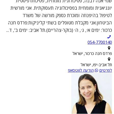
שמי אנה לבנה, פסיכולוגית מומחית, פסיכותרפיסטית
יונגיאנית ומומחית בפסיכולוגיה תעסוקתית. אני מורשית
לטיפול בהיפנוזה ומוכרת כספק מורשה של משרד
הביטחון.אני מקבלת מטופלים בשתי קליניקות:פרדס חנה
כרכור: ימים א׳, ג׳, ה׳ (בוקר-צהריים).תל אביב: ימים ב', ד...
054-7700140
פרדס חנה כרכור, ישראל
תל אביב-יפו, ישראל
לפרטים
הודעה לווטסאפ