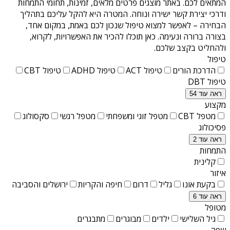
המתאים לכם. באתר מוצגים פרטים מלאים, זמינות, תחומי התמחות
ודרכי יצירת קשר ישירה ונוחה. המטרה היא להקל עליכם בתהליך
הבחירה – לאפשר למצוא טיפול שנכון לכם באמת, במקום אחד,
בצורה ברורה ונעימה. כאן תוכלו להכיר את האפשרויות, לקרוא,
ולהחליט בקצב שלכם.
טיפול
הדרכת הורים
טיפול ACT
טיפול ADHD
טיפול CBT
טיפול DBT
ראה עוד 54
מקצוע
מטפל CBT
מטפל זוגי ומשפחתי
מטפל רגשי
סקסולוג
פסיכולוג
ראה עוד 2
התמחות
קלינית
איזור
בקעת אונו
גליל
דרום
חיפה והקריות
ירושלים והסביבה
ראה עוד 6
מטופל
גיל השלישי
ילדים
מבוגרים
מתבגרים
שפה