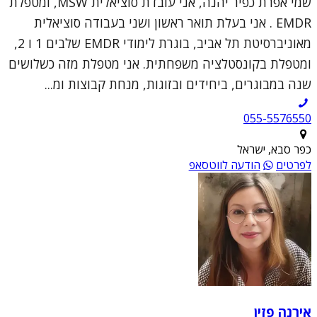
שמי אפרת כפיר יהנה, אני עובדת סוציאלית MSW, ומטפלת
EMDR . אני בעלת תואר ראשון ושני בעבודה סוציאלית
מאוניברסיטת תל אביב, בוגרת לימודי EMDR שלבים 1 ו 2,
ומטפלת בקונסטלציה משפחתית. אני מטפלת מזה כשלושים
שנה במבוגרים, ביחידים ובזוגות, מנחת קבוצות ומ...
055-5576550
כפר סבא, ישראל
לפרטים
הודעה לווטסאפ
אירנה פזין