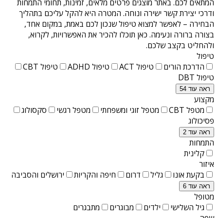
המתאים לכם. באתר מוצגים פרטים מלאים, זמינות, תחומי התמחות
ודרכי יצירת קשר ישירה ונוחה. המטרה היא להקל עליכם בתהליך
הבחירה – לאפשר למצוא טיפול שנכון לכם באמת, במקום אחד,
בצורה ברורה ונעימה. כאן תוכלו להכיר את האפשרויות, לקרוא,
ולהחליט בקצב שלכם.
טיפול
הדרכת הורים
טיפול ACT
טיפול ADHD
טיפול CBT
טיפול DBT
ראה עוד 54
מקצוע
מטפל CBT
מטפל זוגי ומשפחתי
מטפל רגשי
סקסולוג
פסיכולוג
ראה עוד 2
התמחות
קלינית
איזור
בקעת אונו
גליל
דרום
חיפה והקריות
ירושלים והסביבה
ראה עוד 6
מטופל
גיל השלישי
ילדים
מבוגרים
מתבגרים
שפה