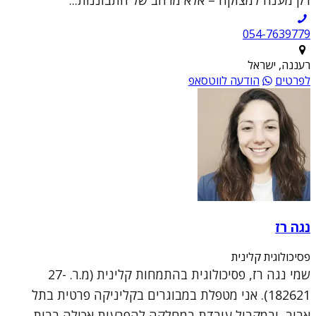
רק מענה למצוקה – אלא מרחב של התבוננות...
054-7639779
רעננה, ישראל
לפרטים
הודעה לווטסאפ
נגה רז
פסיכולוגית קלינית
שמי נגה רז, פסיכולוגית בהתמחות קלינית (מ.ר. 27-
182621). אני מטפלת במבוגרים בקליניקה פרטית בתל
אביב, ובמקביל עובדת במחלקה להפרעות אכילה בבית