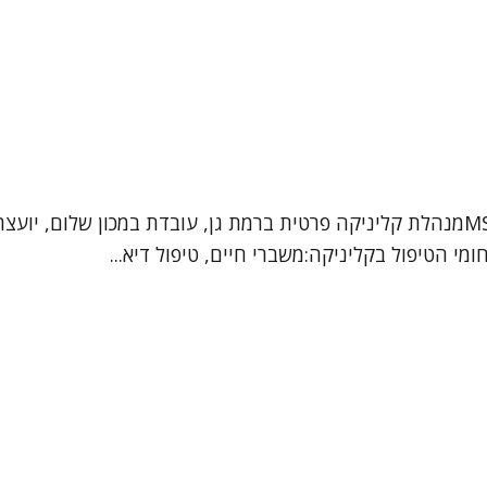
גלית קרייזלר מטפלת DBT, פסיכותרפיסטית, עו"ס קלינית MSWמנהלת קליניקה פרטית ברמת ג
י הטיפול בקליניקה:משברי חיים, טיפול דיא...