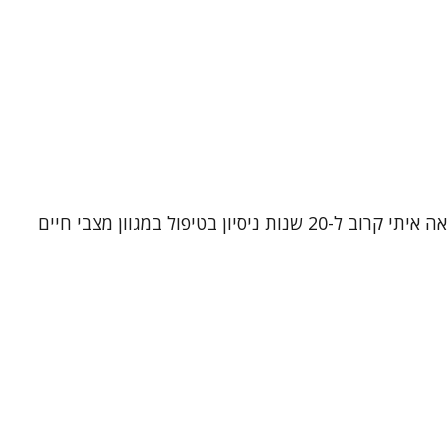
נעים להכיר, שמי שרון ירדני. אני פסיכותרפיסטית, עובדת סוציאלית קלינית ומטפלת קוגניטיבית-התנהגותית (CBT). אני מביאה איתי קרוב ל-20 שנות ניסיון בטיפול במגוון מצבי חיים