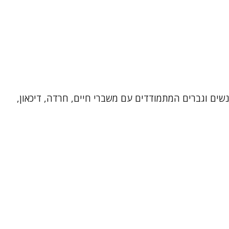
 רגשי בכפר סבא. אני מלווה נשים וגברים המתמודדים עם משברי חיים, חרדה, דיכאון,