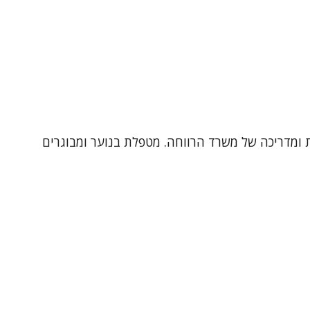
ן, עובדת במכון שלום, יועצת ומדריכה של משרד הרווחה. מטפלת בנוער ומבוגרים