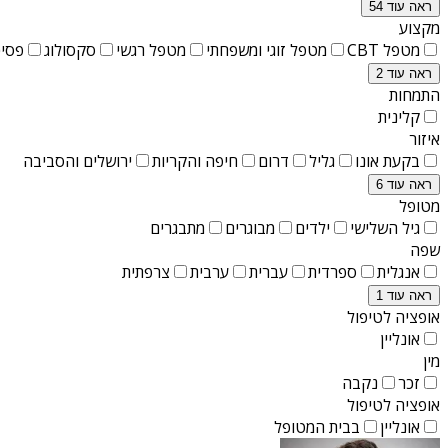
ראה עוד 54
מקצוע
מטפל CBT
מטפל זוגי ומשפחתי
מטפל רגשי
סקסולוג
פסיכ
ראה עוד 2
התמחות
קלינית
איזור
בקעת אונו
גליל
דרום
חיפה והקריות
ירושלים והסביבה
ראה עוד 6
מטופל
גיל השלישי
ילדים
מבוגרים
מתבגרים
שפה
אנגלית
ספרדית
עברית
ערבית
צרפתית
ראה עוד 1
אופציה לטיפול
אונליין
מין
זכר
נקבה
אופציה לטיפול
אונליין
בבית המטופל