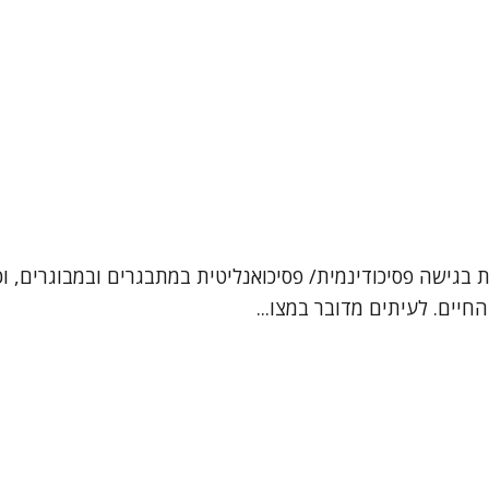
ן, עובדת סוציאלית קלינית (MSW). אני מטפלת בגישה פסיכודינמית/ פסיכואנליטית במ
חיים. לעיתים מדובר במצו...