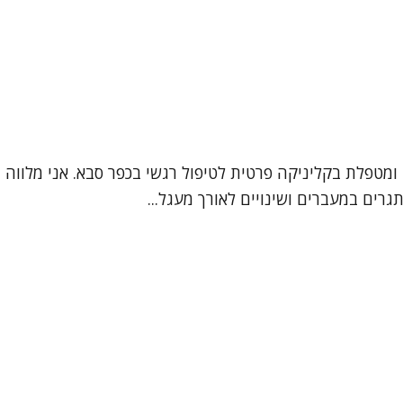
מי ליזי קשירין שמואלי, אני עובדת סוציאלית קלינית (MSW) ומטפלת בקליניקה פרטית לטיפול
רים במעברים ושינויים לאורך מעגל...