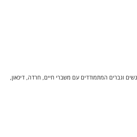
 רגשי בכפר סבא. אני מלווה נשים וגברים המתמודדים עם משברי חיים, חרדה, דיכאון,