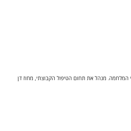
ישה דינמית ו CBT. עובד גם ביחידה לטראומה ולנפגעי המלחמה. מנהל את תחום הטיפול הקבוצתי, מחוז דן