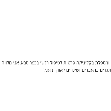
מי ליזי קשירין שמואלי, אני עובדת סוציאלית קלינית (MSW) ומטפלת בקליניקה פרטית לטיפול
רים במעברים ושינויים לאורך מעגל...