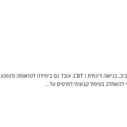
אור חזן, פסיכולוג קליני מומחה. מטפל במבוגרים ונוער בתל אביב, בג
י להשתלב בטיפול קבוצתי.לפרטים על...