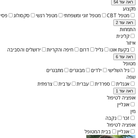
ראה עוד 54
מקצוע
מטפל CBT
מטפל זוגי ומשפחתי
מטפל רגשי
סקסולוג
פסיכ
ראה עוד 2
התמחות
קלינית
איזור
בקעת אונו
גליל
דרום
חיפה והקריות
ירושלים והסביבה
ראה עוד 6
מטופל
גיל השלישי
ילדים
מבוגרים
מתבגרים
שפה
אנגלית
ספרדית
עברית
ערבית
צרפתית
ראה עוד 1
אופציה לטיפול
אונליין
מין
זכר
נקבה
אופציה לטיפול
אונליין
בבית המטופל