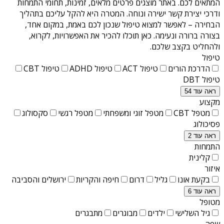
המתאים לכם. באתר מוצגים פרטים מלאים, זמינות, תחומי התמחות
ודרכי יצירת קשר ישירה ונוחה. המטרה היא להקל עליכם בתהליך
הבחירה – לאפשר למצוא טיפול שנכון לכם באמת, במקום אחד,
בצורה ברורה ונעימה. כאן תוכלו להכיר את האפשרויות, לקרוא,
ולהחליט בקצב שלכם.
טיפול
הדרכת הורים
טיפול ACT
טיפול ADHD
טיפול CBT
טיפול DBT
ראה עוד 54
מקצוע
מטפל CBT
מטפל זוגי ומשפחתי
מטפל רגשי
סקסולוג
פסיכולוג
ראה עוד 2
התמחות
קלינית
איזור
בקעת אונו
גליל
דרום
חיפה והקריות
ירושלים והסביבה
ראה עוד 6
מטופל
גיל השלישי
ילדים
מבוגרים
מתבגרים
שפה