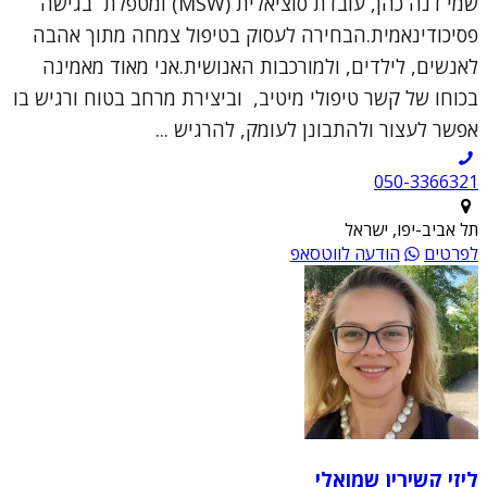
שמי דנה כהן, עובדת סוציאלית (MSW) ומטפלת בגישה
פסיכודינאמית.הבחירה לעסוק בטיפול צמחה מתוך אהבה
לאנשים, לילדים, ולמורכבות האנושית.אני מאוד מאמינה
בכוחו של קשר טיפולי מיטיב, וביצירת מרחב בטוח ורגיש בו
אפשר לעצור ולהתבונן לעומק, להרגיש ...
050-3366321
תל אביב-יפו, ישראל
לפרטים
הודעה לווטסאפ
ליזי קשירין שמואלי