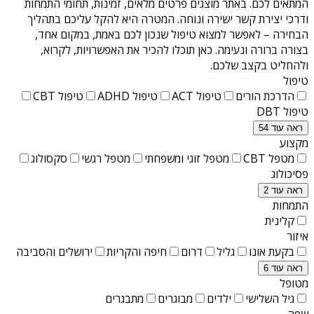
המתאים לכם. באתר מוצגים פרטים מלאים, זמינות, תחומי התמחות
ודרכי יצירת קשר ישירה ונוחה. המטרה היא להקל עליכם בתהליך
הבחירה – לאפשר למצוא טיפול שנכון לכם באמת, במקום אחד,
בצורה ברורה ונעימה. כאן תוכלו להכיר את האפשרויות, לקרוא,
ולהחליט בקצב שלכם.
טיפול
הדרכת הורים
טיפול ACT
טיפול ADHD
טיפול CBT
טיפול DBT
ראה עוד 54
מקצוע
מטפל CBT
מטפל זוגי ומשפחתי
מטפל רגשי
סקסולוג
פסיכולוג
ראה עוד 2
התמחות
קלינית
איזור
בקעת אונו
גליל
דרום
חיפה והקריות
ירושלים והסביבה
ראה עוד 6
מטופל
גיל השלישי
ילדים
מבוגרים
מתבגרים
שפה