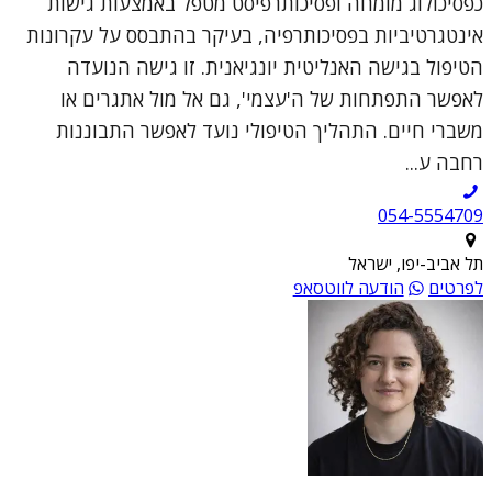
כפסיכולוג מומחה ופסיכותרפיסט מטפל באמצעות גישות
אינטגרטיביות בפסיכותרפיה, בעיקר בהתבסס על עקרונות
הטיפול בגישה האנליטית יונגיאנית. זו גישה הנועדה
לאפשר התפתחות של ה'עצמי', גם אל מול אתגרים או
משברי חיים. התהליך הטיפולי נועד לאפשר התבוננות
רחבה ע...
054-5554709
תל אביב-יפו, ישראל
לפרטים
הודעה לווטסאפ