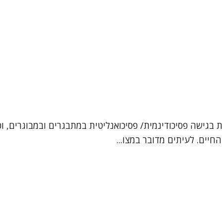
ן, עובדת סוציאלית קלינית (MSW). אני מטפלת בגישה פסיכודינמית/ פסיכואנליטית במ
חיים. לעיתים מדובר במצו...