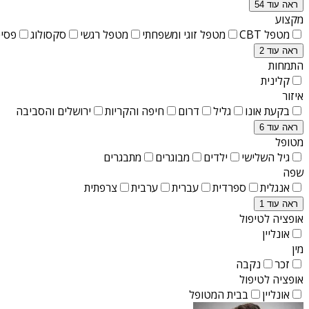
ראה עוד 54
מקצוע
מטפל CBT
מטפל זוגי ומשפחתי
מטפל רגשי
סקסולוג
פסיכ
ראה עוד 2
התמחות
קלינית
איזור
בקעת אונו
גליל
דרום
חיפה והקריות
ירושלים והסביבה
ראה עוד 6
מטופל
גיל השלישי
ילדים
מבוגרים
מתבגרים
שפה
אנגלית
ספרדית
עברית
ערבית
צרפתית
ראה עוד 1
אופציה לטיפול
אונליין
מין
זכר
נקבה
אופציה לטיפול
אונליין
בבית המטופל