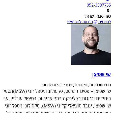
052-3387755
כפר סבא, ישראל
לפרטים
הודעה לווטסאפ
שי שפיצן
פסיכותרפיסט, סקסולוג, מטפל זוגי ומשפחתי
שי שפיצן – פסיכותרפיסט, סקסולוג ומטפל זוגי (MSW)מטפל
ביחידים ובזוגות בקליניקה בתל-אביב וכן בטיפול אונליין. אני
שי שפיצן, עובד סוציאלי קליני (MSW), סקסולוג ומטפל זוגי
ומשפחתי מוסמך. אני מאמין שכמו שאין סוף לווריאציות של