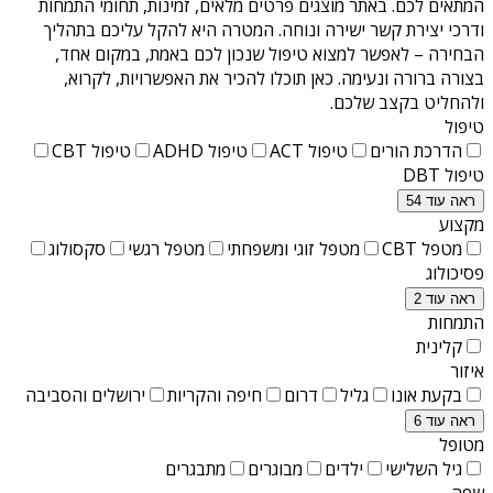
המתאים לכם. באתר מוצגים פרטים מלאים, זמינות, תחומי התמחות
ודרכי יצירת קשר ישירה ונוחה. המטרה היא להקל עליכם בתהליך
הבחירה – לאפשר למצוא טיפול שנכון לכם באמת, במקום אחד,
בצורה ברורה ונעימה. כאן תוכלו להכיר את האפשרויות, לקרוא,
ולהחליט בקצב שלכם.
טיפול
הדרכת הורים
טיפול ACT
טיפול ADHD
טיפול CBT
טיפול DBT
ראה עוד 54
מקצוע
מטפל CBT
מטפל זוגי ומשפחתי
מטפל רגשי
סקסולוג
פסיכולוג
ראה עוד 2
התמחות
קלינית
איזור
בקעת אונו
גליל
דרום
חיפה והקריות
ירושלים והסביבה
ראה עוד 6
מטופל
גיל השלישי
ילדים
מבוגרים
מתבגרים
שפה