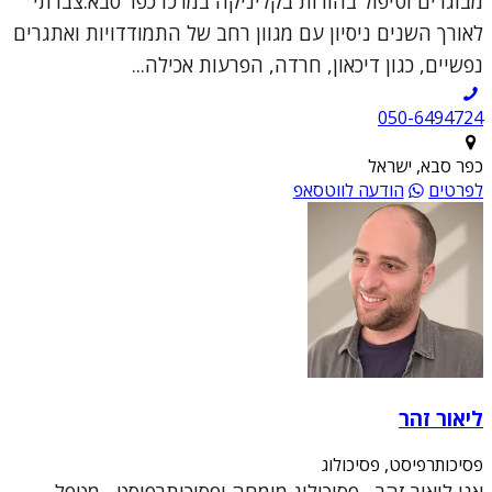
מבוגרים וטיפול בהורות בקליניקה במרכז כפר סבא.צברתי
לאורך השנים ניסיון עם מגוון רחב של התמודדויות ואתגרים
נפשיים, כגון דיכאון, חרדה, הפרעות אכילה...
050-6494724
כפר סבא, ישראל
לפרטים
הודעה לווטסאפ
ליאור זהר
פסיכותרפיסט, פסיכולוג
אני ליאור זהר, פסיכולוג מומחה ופסיכותרפיסט, מטפל