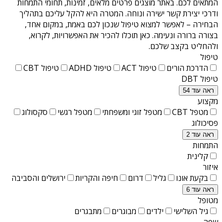
המתאים לכם. באתר מוצגים פרטים מלאים, זמינות, תחומי התמחות
ודרכי יצירת קשר ישירה ונוחה. המטרה היא להקל עליכם בתהליך
הבחירה – לאפשר למצוא טיפול שנכון לכם באמת, במקום אחד,
בצורה ברורה ונעימה. כאן תוכלו להכיר את האפשרויות, לקרוא,
ולהחליט בקצב שלכם.
טיפול
הדרכת הורים
טיפול ACT
טיפול ADHD
טיפול CBT
טיפול DBT
ראה עוד 54
מקצוע
מטפל CBT
מטפל זוגי ומשפחתי
מטפל רגשי
סקסולוג
פסיכולוג
ראה עוד 2
התמחות
קלינית
איזור
בקעת אונו
גליל
דרום
חיפה והקריות
ירושלים והסביבה
ראה עוד 6
מטופל
גיל השלישי
ילדים
מבוגרים
מתבגרים
שפה