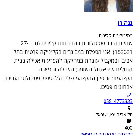
נגה רז
פסיכולוגית קלינית
שמי נגה רז, פסיכולוגית בהתמחות קלינית (מ.ר. 27-
182621). אני מטפלת במבוגרים בקליניקה פרטית בתל
אביב, ובמקביל עובדת במחלקה להפרעות אכילה בבית
החולים שיבא (תל השומר).השכלה והכשרה
מקצועית:הניסיון המקצועי שלי כולל טיפול פסיכולוגי ועריכת
אבחונים פסיכו...
058-4773333
תל אביב-יפו, ישראל
400
לפרטים
הודעה לווטסאפ