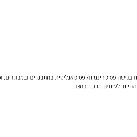
ן, עובדת סוציאלית קלינית (MSW). אני מטפלת בגישה פסיכודינמית/ פסיכואנליטית במ
חיים. לעיתים מדובר במצו...