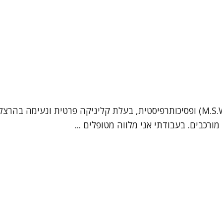
נעים להכיר, שמי מאיה גמפל. אני עובדת סוציאלית קלינית (M.S.W) ופסיכותרפיסטית, בעל
רכבים. בעבודתי אני מלווה מטופלים ...