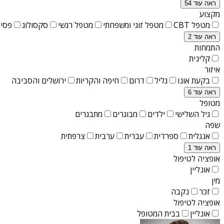
ראה עוד 54
מקצוע
מטפל CBT
מטפל זוגי ומשפחתי
מטפל רגשי
סקסולוג
פסיכ
ראה עוד 2
התמחות
קלינית
איזור
בקעת אונו
גליל
דרום
חיפה והקריות
ירושלים והסביבה
ראה עוד 6
מטופל
גיל השלישי
ילדים
מבוגרים
מתבגרים
שפה
אנגלית
ספרדית
עברית
ערבית
צרפתית
ראה עוד 1
אופציה לטיפול
אונליין
מין
זכר
נקבה
אופציה לטיפול
אונליין
בבית המטופל