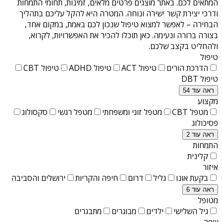
המתאים לכם. באתר מוצגים פרטים מלאים, זמינות, תחומי התמחות
ודרכי יצירת קשר ישירה ונוחה. המטרה היא להקל עליכם בתהליך
הבחירה – לאפשר למצוא טיפול שנכון לכם באמת, במקום אחד,
בצורה ברורה ונעימה. כאן תוכלו להכיר את האפשרויות, לקרוא,
ולהחליט בקצב שלכם.
טיפול
הדרכת הורים
טיפול ACT
טיפול ADHD
טיפול CBT
טיפול DBT
ראה עוד 54
מקצוע
מטפל CBT
מטפל זוגי ומשפחתי
מטפל רגשי
סקסולוג
פסיכולוג
ראה עוד 2
התמחות
קלינית
איזור
בקעת אונו
גליל
דרום
חיפה והקריות
ירושלים והסביבה
ראה עוד 6
מטופל
גיל השלישי
ילדים
מבוגרים
מתבגרים
שפה