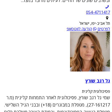
ובשלבים שונים של החיים. לעיתים מדובר במצו...
054-4711417
תל אביב-יפו, ישראל
לפרטים
הודעה לווטסאפ
גל רגב שורץ
פסיכולוגית קלינית
שמי גל רגב שורץ, פסיכולוגית לאחר התמחות קלינית (מ.ר
27-161217), מטפלת במבוגרים (18+) ובבני הגיל השלישי.
מטפלת בגישה הפסיכודינמית, ובמידת הצורך משלבת כלים