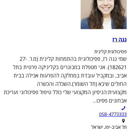
נגה רז
פסיכולוגית קלינית
שמי נגה רז, פסיכולוגית בהתמחות קלינית (מ.ר. 27-
182621). אני מטפלת במבוגרים בקליניקה פרטית בתל
אביב, ובמקביל עובדת במחלקה להפרעות אכילה בבית
החולים שיבא (תל השומר).השכלה והכשרה
מקצועית:הניסיון המקצועי שלי כולל טיפול פסיכולוגי ועריכת
אבחונים פסיכו...
058-4773333
תל אביב-יפו, ישראל