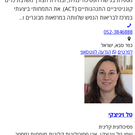
קוגניטיביים התנהגותיים (ACT). את התמחותי ביצעתי
במרכז לבריאות הנפש שלוותה במרפאות מבוגרים ו...
052-3846888
כפר סבא, ישראל
לפרטים
הודעה לווטסאפ
טל ויניצקי
פסיכולוגית קלינית
שמי טל ויניצקי, אני פסיכולוגית קלינית מומחית (מספר