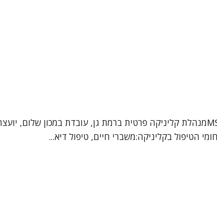
גלית קרייזלר מטפלת DBT, פסיכותרפיסטית, עו"ס קלינית MSWמנהלת קליניקה פרטית ברמת ג
י הטיפול בקליניקה:משברי חיים, טיפול דיא...