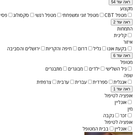
ראה עוד 54
מקצוע
מטפל CBT
מטפל זוגי ומשפחתי
מטפל רגשי
סקסולוג
פסיכ
ראה עוד 2
התמחות
קלינית
איזור
בקעת אונו
גליל
דרום
חיפה והקריות
ירושלים והסביבה
ראה עוד 6
מטופל
גיל השלישי
ילדים
מבוגרים
מתבגרים
שפה
אנגלית
ספרדית
עברית
ערבית
צרפתית
ראה עוד 1
אופציה לטיפול
אונליין
מין
זכר
נקבה
אופציה לטיפול
אונליין
בבית המטופל