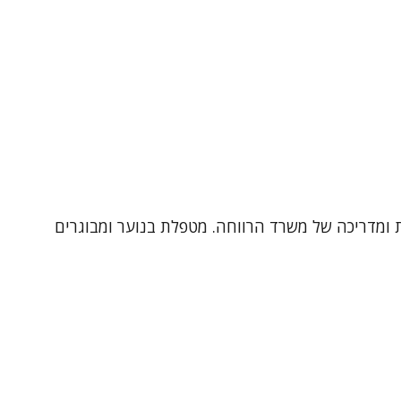
ן, עובדת במכון שלום, יועצת ומדריכה של משרד הרווחה. מטפלת בנוער ומבוגרים