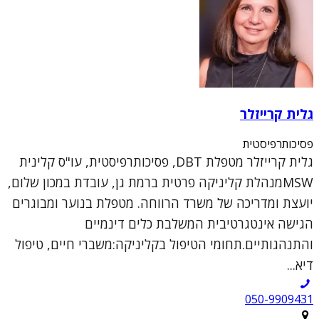
גלית קרייזלר
פסיכותרפיסטית
גלית קרייזלר מטפלת DBT, פסיכותרפיסטית, עו"ס קלינית
MSWמנהלת קליניקה פרטית ברמת גן, עובדת במכון שלום,
יועצת ומדריכה של משרד הרווחה. מטפלת בנוער ומבוגרים
הגישה אינטגרטיבית המשלבת כלים דינמיים
והתנהגותיים.תחומי הטיפול בקליניקה:משברי חיים, טיפול
דיא...
050-9909431