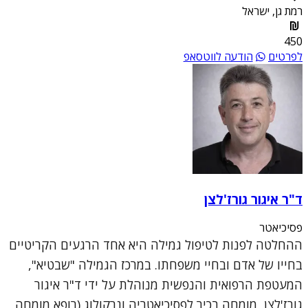
רמת גן, ישראל
450
לפרטים
הודעה לווטסאפ
ד"ר איגור גורז'לצן
פסיכיאטר
ההחלטה לפנות לטיפול גמילה היא אחד הרגעים הקריטיים
בחייו של אדם ובחיי משפחתו. במרכז הגמילה "שבטיא",
המעטפת הרפואית והנפשית מנוהלת על ידי ד"ר איגור
גורז'לצן, מומחה בכיר לפסיכיאטריה ונרקולוג (רופא מומחה