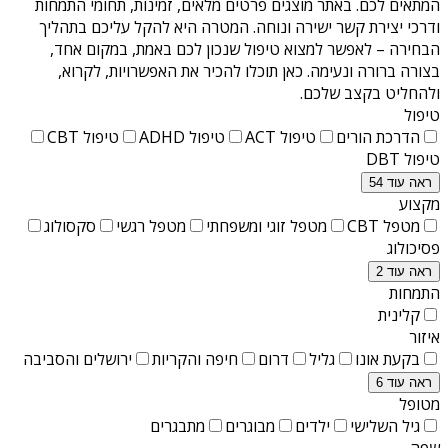
המתאים לכם. באתר מוצגים פרטים מלאים, זמינות, תחומי התמחות
ודרכי יצירת קשר ישירה ונוחה. המטרה היא להקל עליכם בתהליך
הבחירה – לאפשר למצוא טיפול שנכון לכם באמת, במקום אחד,
בצורה ברורה ונעימה. כאן תוכלו להכיר את האפשרויות, לקרוא,
ולהחליט בקצב שלכם.
טיפול
הדרכת הורים
טיפול ACT
טיפול ADHD
טיפול CBT
טיפול DBT
ראה עוד 54
מקצוע
מטפל CBT
מטפל זוגי ומשפחתי
מטפל רגשי
סקסולוג
פסיכולוג
ראה עוד 2
התמחות
קלינית
איזור
בקעת אונו
גליל
דרום
חיפה והקריות
ירושלים והסביבה
ראה עוד 6
מטופל
גיל השלישי
ילדים
מבוגרים
מתבגרים
שפה