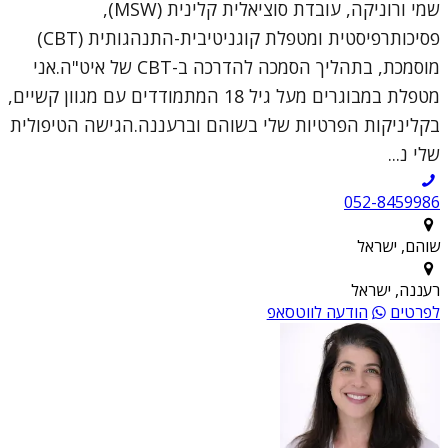
שמי ורוניקה, עובדת סוציאלית קלינית (MSW),
פסיכותרפיסטית ומטפלת קוגניטיבית-התנהגותית (CBT)
מוסמכת, בתהליך הסמכה להדרכה ב-CBT של איט"ה.אני
מטפלת במבוגרים מעל גיל 18 המתמודדים עם מגוון קשיים,
בקליניקות הפרטיות שלי בשוהם וברעננה.הגישה הטיפולית
שלי נ...
052-8459986
שוהם, ישראל
רעננה, ישראל
לפרטים
הודעה לווטסאפ