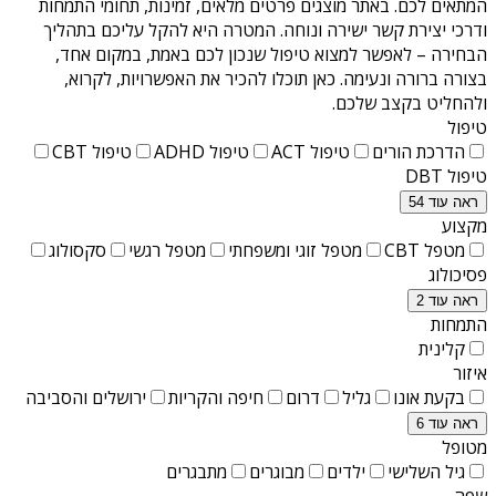
המתאים לכם. באתר מוצגים פרטים מלאים, זמינות, תחומי התמחות
ודרכי יצירת קשר ישירה ונוחה. המטרה היא להקל עליכם בתהליך
הבחירה – לאפשר למצוא טיפול שנכון לכם באמת, במקום אחד,
בצורה ברורה ונעימה. כאן תוכלו להכיר את האפשרויות, לקרוא,
ולהחליט בקצב שלכם.
טיפול
הדרכת הורים
טיפול ACT
טיפול ADHD
טיפול CBT
טיפול DBT
ראה עוד 54
מקצוע
מטפל CBT
מטפל זוגי ומשפחתי
מטפל רגשי
סקסולוג
פסיכולוג
ראה עוד 2
התמחות
קלינית
איזור
בקעת אונו
גליל
דרום
חיפה והקריות
ירושלים והסביבה
ראה עוד 6
מטופל
גיל השלישי
ילדים
מבוגרים
מתבגרים
שפה