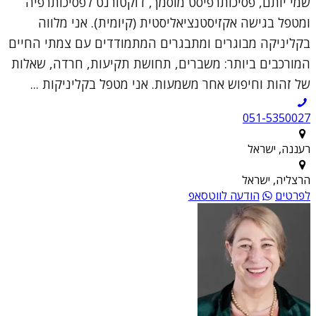
שמי יותם, פסיכותרפיסט מוסמך, דוקטורנט לפסיכותרפיה
ומטפל בגישה אקזיסטנציאליסטית (קיומית). אני מלווה
בקליניקה מבוגרים ומתבגרים המתמודדים עם צמתי החיים
המורכבים ביותר: משברים, תחושת תקיעות, חרדה, שאלות
של זהות וחיפוש אחר משמעות. אני מטפל בקליניקות ...
051-5350027
רעננה, ישראל
הרצליה, ישראל
לפרטים
הודעה לווטסאפ