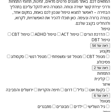
המתאים לכם. באתר מוצגים פרטים מלאים, זמינות, תחומי התמחות
ודרכי יצירת קשר ישירה ונוחה. המטרה היא להקל עליכם בתהליך
הבחירה – לאפשר למצוא טיפול שנכון לכם באמת, במקום אחד,
בצורה ברורה ונעימה. כאן תוכלו להכיר את האפשרויות, לקרוא,
ולהחליט בקצב שלכם.
טיפול
הדרכת הורים
טיפול ACT
טיפול ADHD
טיפול CBT
טיפול DBT
ראה עוד 54
מקצוע
מטפל CBT
מטפל זוגי ומשפחתי
מטפל רגשי
סקסולוג
פסיכולוג
ראה עוד 2
התמחות
קלינית
איזור
בקעת אונו
גליל
דרום
חיפה והקריות
ירושלים והסביבה
ראה עוד 6
מטופל
גיל השלישי
ילדים
מבוגרים
מתבגרים
שפה