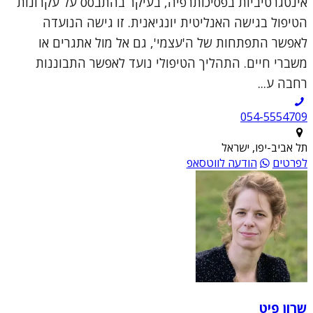
אינטגרטיביות בפסיכותרפיה, בעיקר בהתבסס על עקרונות
הטיפול בגישה האנליטית יונגיאנית. זו גישה הנועדה
לאפשר התפתחות של ה'עצמי', גם אל מול אתגרים או
משברי חיים. התהליך הטיפולי נועד לאפשר התבוננות
רחבה ע...
054-5554709
תל אביב-יפו, ישראל
לפרטים
הודעה לווטסאפ
שרון פיט