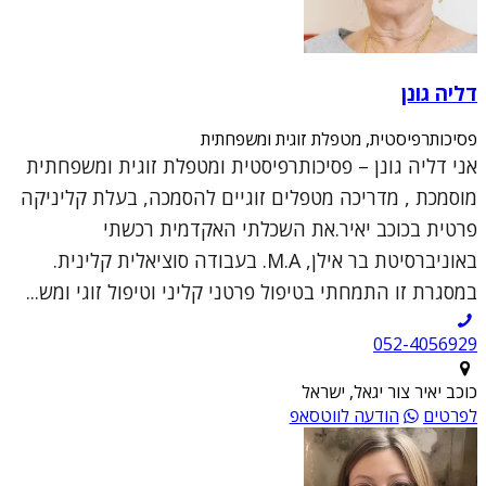
דליה גונן
פסיכותרפיסטית, מטפלת זוגית ומשפחתית
אני דליה גונן – פסיכותרפיסטית ומטפלת זוגית ומשפחתית
מוסמכת , מדריכה מטפלים זוגיים להסמכה, בעלת קליניקה
פרטית בכוכב יאיר.את השכלתי האקדמית רכשתי
באוניברסיטת בר אילן, M.A. בעבודה סוציאלית קלינית.
במסגרת זו התמחתי בטיפול פרטני קליני וטיפול זוגי ומש...
052-4056929
כוכב יאיר צור יגאל, ישראל
לפרטים
הודעה לווטסאפ