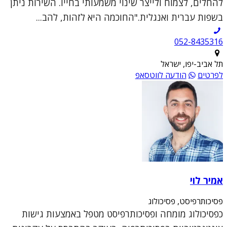
להחלים, לצמוח ולייצר שינוי משמעותי בחייו. השירות ניתן
בשפות עברית ואנגלית."החוכמה היא לזהות, להב...
052-8435316
תל אביב-יפו, ישראל
לפרטים
הודעה לווטסאפ
אמיר לוי
פסיכותרפיסט, פסיכולוג
כפסיכולוג מומחה ופסיכותרפיסט מטפל באמצעות גישות