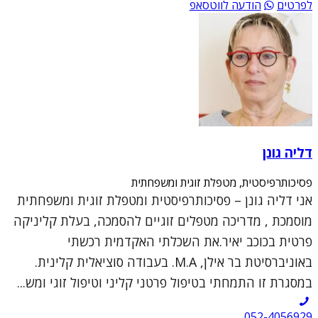
לפרטים
הודעה לווטסאפ
דליה גונן
פסיכותרפיסטית, מטפלת זוגית ומשפחתית
אני דליה גונן – פסיכותרפיסטית ומטפלת זוגית ומשפחתית
מוסמכת , מדריכה מטפלים זוגיים להסמכה, בעלת קליניקה
פרטית בכוכב יאיר.את השכלתי האקדמית רכשתי
באוניברסיטת בר אילן, M.A. בעבודה סוציאלית קלינית.
במסגרת זו התמחתי בטיפול פרטני קליני וטיפול זוגי ומש...
052-4056929