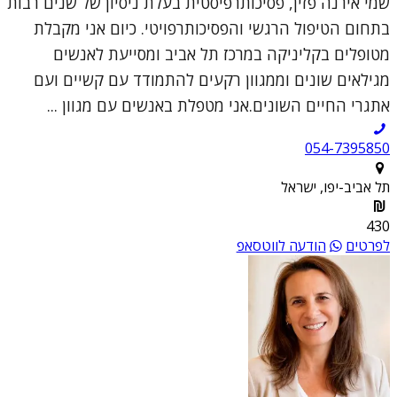
שמי אירנה פזין, פסיכותרפיסטית בעלת ניסיון של שנים רבות
בתחום הטיפול הרגשי והפסיכותרפויטי. כיום אני מקבלת
מטופלים בקליניקה במרכז תל אביב ומסייעת לאנשים
מגילאים שונים וממגוון רקעים להתמודד עם קשיים ועם
אתגרי החיים השונים.אני מטפלת באנשים עם מגוון ...
054-7395850
תל אביב-יפו, ישראל
430
לפרטים
הודעה לווטסאפ