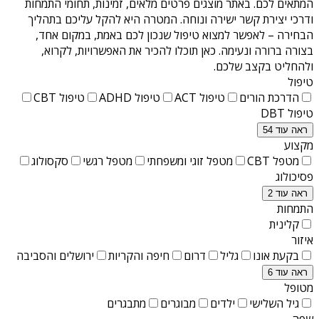
המתאים לכם. באתר מוצגים פרטים מלאים, זמינות, תחומי התמחות
ודרכי יצירת קשר ישירה ונוחה. המטרה היא להקל עליכם בתהליך
הבחירה – לאפשר למצוא טיפול שנכון לכם באמת, במקום אחד,
בצורה ברורה ונעימה. כאן תוכלו להכיר את האפשרויות, לקרוא,
ולהחליט בקצב שלכם.
טיפול
הדרכת הורים
טיפול ACT
טיפול ADHD
טיפול CBT
טיפול DBT
ראה עוד 54
מקצוע
מטפל CBT
מטפל זוגי ומשפחתי
מטפל רגשי
סקסולוג
פסיכולוג
ראה עוד 2
התמחות
קלינית
איזור
בקעת אונו
גליל
דרום
חיפה והקריות
ירושלים והסביבה
ראה עוד 6
מטופל
גיל השלישי
ילדים
מבוגרים
מתבגרים
שפה