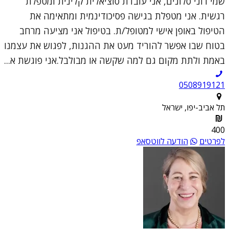
שמי רוני סלונים, אני עובדת סוציאלית קלינית ומטפלת
רגשית. אני מטפלת בגישה פסיכודינמית ומתאימה את
הטיפול באופן אישי למטופל/ת. בטיפול אני מציעה מרחב
בטוח שבו אפשר להוריד מעט את ההגנות, לפגוש את עצמנו
באמת ולתת מקום גם למה שקשה או מבולבל.אני פוגשת א...
0508919121
תל אביב-יפו, ישראל
400
לפרטים
הודעה לווטסאפ