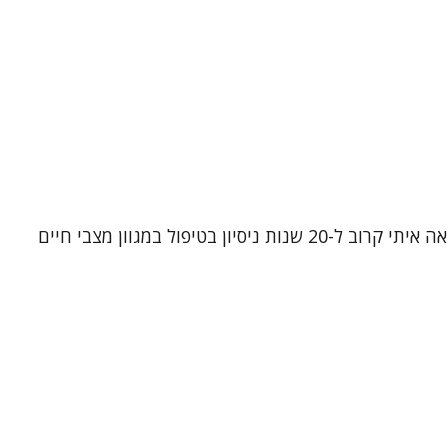
נעים להכיר, שמי שרון ירדני. אני פסיכותרפיסטית, עובדת סוציאלית קלינית ומטפלת קוגניטיבית-התנהגותית (CBT). אני מביאה איתי קרוב ל-20 שנות ניסיון בטיפול במגוון מצבי חיים