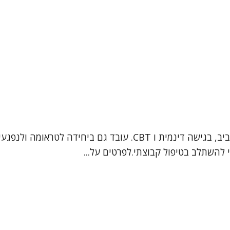
אור חזן, פסיכולוג קליני מומחה. מטפל במבוגרים ונוער בתל אביב, בג
י להשתלב בטיפול קבוצתי.לפרטים על...