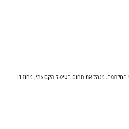
ישה דינמית ו CBT. עובד גם ביחידה לטראומה ולנפגעי המלחמה. מנהל את תחום הטיפול הקבוצתי, מחוז דן