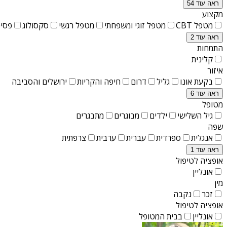
ראה עוד 54
מקצוע
מטפל CBT
מטפל זוגי ומשפחתי
מטפל רגשי
סקסולוג
פסיכ
ראה עוד 2
התמחות
קלינית
איזור
בקעת אונו
גליל
דרום
חיפה והקריות
ירושלים והסביבה
ראה עוד 6
מטופל
גיל השלישי
ילדים
מבוגרים
מתבגרים
שפה
אנגלית
ספרדית
עברית
ערבית
צרפתית
ראה עוד 1
אופציה לטיפול
אונליין
מין
זכר
נקבה
אופציה לטיפול
אונליין
בבית המטופל