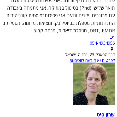
שמי ד"ר רעיה בלנקי וורונוב. אני פסיכותרפיסטית בעלת
תואר שלישי (Phd) בטיפול במוזיקה. אני מתמחה בעבודה
עם מבוגרים, ילדים ונוער. אני פסיכותרפיסטית קוגניטיבית
התנהגותית, מטפלת בביופידבק, ומציאות מדומה, מטפלת ב
DBT, EMDR, מטפלת דיאדית, מנחה קבוצ...
054-4934956
דרך הפארק 23, נתניה, ישראל
לפרטים
הודעה לווטסאפ
שרון פיט