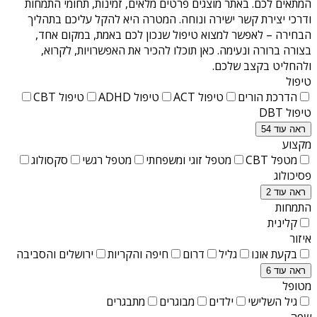
המתאים לכם. באתר מוצגים פרטים מלאים, זמינות, תחומי התמחות
ודרכי יצירת קשר ישירה ונוחה. המטרה היא להקל עליכם בתהליך
הבחירה – לאפשר למצוא טיפול שנכון לכם באמת, במקום אחד,
בצורה ברורה ונעימה. כאן תוכלו להכיר את האפשרויות, לקרוא,
ולהחליט בקצב שלכם.
טיפול
הדרכת הורים
טיפול ACT
טיפול ADHD
טיפול CBT
טיפול DBT
ראה עוד 54
מקצוע
מטפל CBT
מטפל זוגי ומשפחתי
מטפל רגשי
סקסולוג
פסיכולוג
ראה עוד 2
התמחות
קלינית
איזור
בקעת אונו
גליל
דרום
חיפה והקריות
ירושלים והסביבה
ראה עוד 6
מטופל
גיל השלישי
ילדים
מבוגרים
מתבגרים
שפה