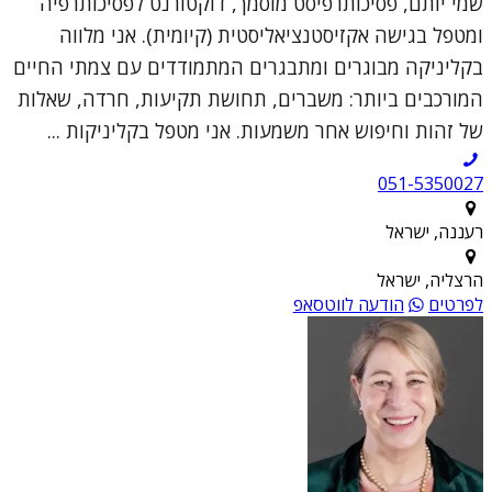
שמי יותם, פסיכותרפיסט מוסמך, דוקטורנט לפסיכותרפיה
ומטפל בגישה אקזיסטנציאליסטית (קיומית). אני מלווה
בקליניקה מבוגרים ומתבגרים המתמודדים עם צמתי החיים
המורכבים ביותר: משברים, תחושת תקיעות, חרדה, שאלות
של זהות וחיפוש אחר משמעות. אני מטפל בקליניקות ...
051-5350027
רעננה, ישראל
הרצליה, ישראל
לפרטים
הודעה לווטסאפ