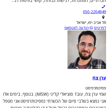
חברתיים, הסתגרות, רגישות גבוהה, קושי בוויסות רג...
050-2204949
תל אביב-יפו, ישראל
לפרטים
הודעה לווטסאפ
ערן צח
פסיכותרפיסט
שמי ערן צח, עובד סוציאלי קליני (MSW). בנוסף, בימים אלו
אני נמצא בשלבי סיום של הכשרתי כפסיכותרפיסט.אני מטפל
במבוגרים ובמתבגרים (החל מגיל 14) בקליניקה פרטית