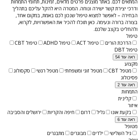
המתאים לכם. באתר מוצגים פרטים מלאים, זמינות, תחומי התמחות
ודרכי יצירת קשר ישירה ונוחה. המטרה היא להקל עליכם בתהליך
הבחירה – לאפשר למצוא טיפול שנכון לכם באמת, במקום אחד,
בצורה ברורה ונעימה. כאן תוכלו להכיר את האפשרויות, לקרוא,
ולהחליט בקצב שלכם.
טיפול
הדרכת הורים
טיפול ACT
טיפול ADHD
טיפול CBT
טיפול DBT
ראה עוד 54
מקצוע
מטפל CBT
מטפל זוגי ומשפחתי
מטפל רגשי
סקסולוג
פסיכולוג
ראה עוד 2
התמחות
קלינית
איזור
בקעת אונו
גליל
דרום
חיפה והקריות
ירושלים והסביבה
ראה עוד 6
מטופל
גיל השלישי
ילדים
מבוגרים
מתבגרים
שפה