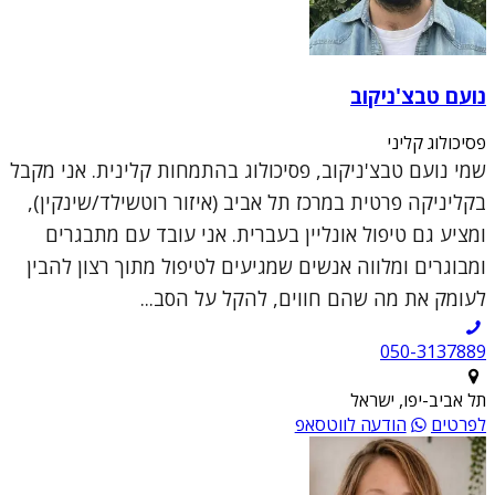
נועם טבצ'ניקוב
פסיכולוג קליני
שמי נועם טבצ'ניקוב, פסיכולוג בהתמחות קלינית. אני מקבל
בקליניקה פרטית במרכז תל אביב (איזור רוטשילד/שינקין),
ומציע גם טיפול אונליין בעברית. אני עובד עם מתבגרים
ומבוגרים ומלווה אנשים שמגיעים לטיפול מתוך רצון להבין
לעומק את מה שהם חווים, להקל על הסב...
050-3137889
תל אביב-יפו, ישראל
לפרטים
הודעה לווטסאפ