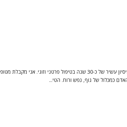
שמי אורי אבן זהב, ואני פסיכותרפיסטית בעלת תואר שני עם ניסיון עשיר של 
ם כמכלול של גוף, נפש ורוח. הטי...