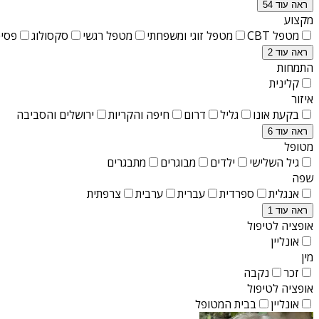
ראה עוד 54
מקצוע
מטפל CBT
מטפל זוגי ומשפחתי
מטפל רגשי
סקסולוג
פסיכ
ראה עוד 2
התמחות
קלינית
איזור
בקעת אונו
גליל
דרום
חיפה והקריות
ירושלים והסביבה
ראה עוד 6
מטופל
גיל השלישי
ילדים
מבוגרים
מתבגרים
שפה
אנגלית
ספרדית
עברית
ערבית
צרפתית
ראה עוד 1
אופציה לטיפול
אונליין
מין
זכר
נקבה
אופציה לטיפול
אונליין
בבית המטופל