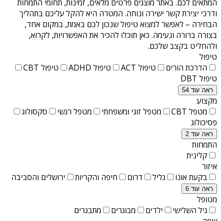
המתאים לכם. באתר מוצגים פרטים מלאים, זמינות, תחומי התמחות
ודרכי יצירת קשר ישירה ונוחה. המטרה היא להקל עליכם בתהליך
הבחירה – לאפשר למצוא טיפול שנכון לכם באמת, במקום אחד,
בצורה ברורה ונעימה. כאן תוכלו להכיר את האפשרויות, לקרוא,
ולהחליט בקצב שלכם.
טיפול
הדרכת הורים
טיפול ACT
טיפול ADHD
טיפול CBT
טיפול DBT
ראה עוד 54
מקצוע
מטפל CBT
מטפל זוגי ומשפחתי
מטפל רגשי
סקסולוג
פסיכולוג
ראה עוד 2
התמחות
קלינית
איזור
בקעת אונו
גליל
דרום
חיפה והקריות
ירושלים והסביבה
ראה עוד 6
מטופל
גיל השלישי
ילדים
מבוגרים
מתבגרים
שפה