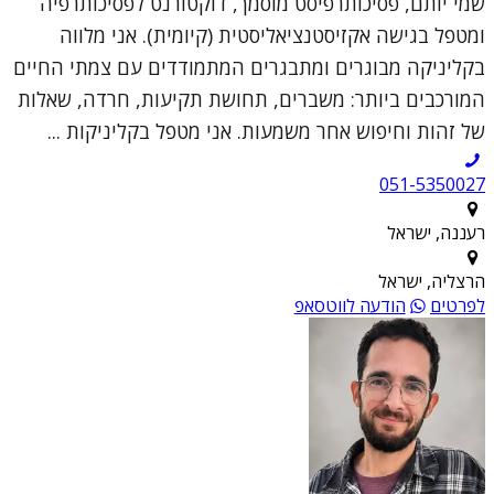
שמי יותם, פסיכותרפיסט מוסמך, דוקטורנט לפסיכותרפיה
ומטפל בגישה אקזיסטנציאליסטית (קיומית). אני מלווה
בקליניקה מבוגרים ומתבגרים המתמודדים עם צמתי החיים
המורכבים ביותר: משברים, תחושת תקיעות, חרדה, שאלות
של זהות וחיפוש אחר משמעות. אני מטפל בקליניקות ...
051-5350027
רעננה, ישראל
הרצליה, ישראל
לפרטים
הודעה לווטסאפ