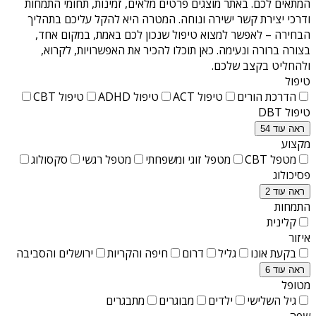
המתאים לכם. באתר מוצגים פרטים מלאים, זמינות, תחומי התמחות
ודרכי יצירת קשר ישירה ונוחה. המטרה היא להקל עליכם בתהליך
הבחירה – לאפשר למצוא טיפול שנכון לכם באמת, במקום אחד,
בצורה ברורה ונעימה. כאן תוכלו להכיר את האפשרויות, לקרוא,
ולהחליט בקצב שלכם.
טיפול
הדרכת הורים
טיפול ACT
טיפול ADHD
טיפול CBT
טיפול DBT
ראה עוד 54
מקצוע
מטפל CBT
מטפל זוגי ומשפחתי
מטפל רגשי
סקסולוג
פסיכולוג
ראה עוד 2
התמחות
קלינית
איזור
בקעת אונו
גליל
דרום
חיפה והקריות
ירושלים והסביבה
ראה עוד 6
מטופל
גיל השלישי
ילדים
מבוגרים
מתבגרים
שפה