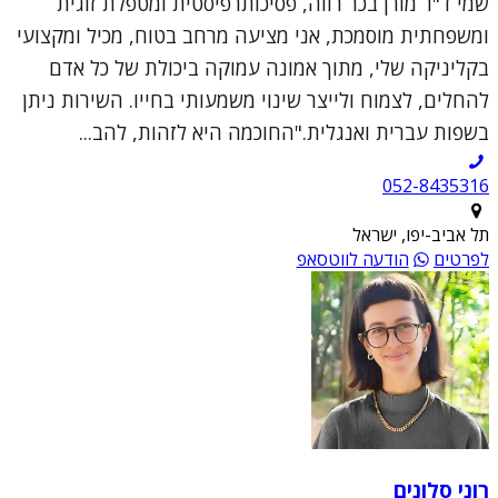
שמי ד"ר מורן בכר רווה, פסיכותרפיסטית ומטפלת זוגית
ומשפחתית מוסמכת, אני מציעה מרחב בטוח, מכיל ומקצועי
בקליניקה שלי, מתוך אמונה עמוקה ביכולת של כל אדם
להחלים, לצמוח ולייצר שינוי משמעותי בחייו. השירות ניתן
בשפות עברית ואנגלית."החוכמה היא לזהות, להב...
052-8435316
תל אביב-יפו, ישראל
לפרטים
הודעה לווטסאפ
רוני סלונים