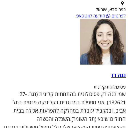
כפר סבא, ישראל
לפרטים
הודעה לווטסאפ
נגה רז
פסיכולוגית קלינית
שמי נגה רז, פסיכולוגית בהתמחות קלינית (מ.ר. 27-
182621). אני מטפלת במבוגרים בקליניקה פרטית בתל
אביב, ובמקביל עובדת במחלקה להפרעות אכילה בבית
החולים שיבא (תל השומר).השכלה והכשרה
מקצועית:הניסיון המקצועי שלי כולל טיפול פסיכולוגי ועריכת