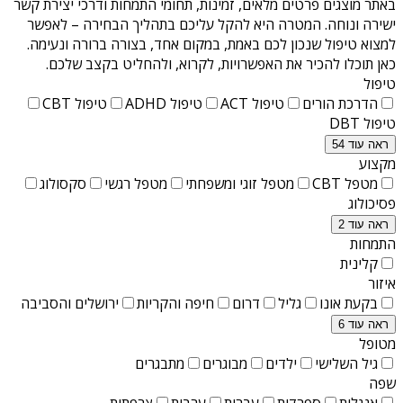
באתר מוצגים פרטים מלאים, זמינות, תחומי התמחות ודרכי יצירת קשר
ישירה ונוחה. המטרה היא להקל עליכם בתהליך הבחירה – לאפשר
למצוא טיפול שנכון לכם באמת, במקום אחד, בצורה ברורה ונעימה.
כאן תוכלו להכיר את האפשרויות, לקרוא, ולהחליט בקצב שלכם.
טיפול
הדרכת הורים
טיפול ACT
טיפול ADHD
טיפול CBT
טיפול DBT
ראה עוד 54
מקצוע
מטפל CBT
מטפל זוגי ומשפחתי
מטפל רגשי
סקסולוג
פסיכולוג
ראה עוד 2
התמחות
קלינית
איזור
בקעת אונו
גליל
דרום
חיפה והקריות
ירושלים והסביבה
ראה עוד 6
מטופל
גיל השלישי
ילדים
מבוגרים
מתבגרים
שפה
אנגלית
ספרדית
עברית
ערבית
צרפתית