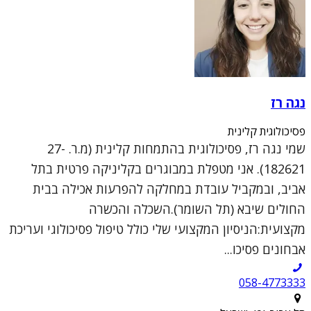
נגה רז
פסיכולוגית קלינית
שמי נגה רז, פסיכולוגית בהתמחות קלינית (מ.ר. 27-
182621). אני מטפלת במבוגרים בקליניקה פרטית בתל
אביב, ובמקביל עובדת במחלקה להפרעות אכילה בבית
החולים שיבא (תל השומר).השכלה והכשרה
מקצועית:הניסיון המקצועי שלי כולל טיפול פסיכולוגי ועריכת
אבחונים פסיכו...
058-4773333