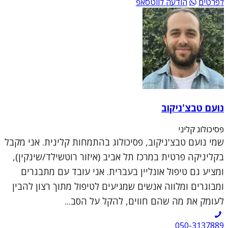
לפרטים
הודעה לווטסאפ
נועם טבצ'ניקוב
פסיכולוג קליני
שמי נועם טבצ'ניקוב, פסיכולוג בהתמחות קלינית. אני מקבל
בקליניקה פרטית במרכז תל אביב (איזור רוטשילד/שינקין),
ומציע גם טיפול אונליין בעברית. אני עובד עם מתבגרים
ומבוגרים ומלווה אנשים שמגיעים לטיפול מתוך רצון להבין
לעומק את מה שהם חווים, להקל על הסב...
050-3137889