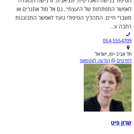
הטיפול בגישה האנליטית יונגיאנית. זו גישה הנועדה
לאפשר התפתחות של ה'עצמי', גם אל מול אתגרים או
משברי חיים. התהליך הטיפולי נועד לאפשר התבוננות
רחבה ע...
054-5554709
תל אביב-יפו, ישראל
לפרטים
הודעה לווטסאפ
שרון פיט